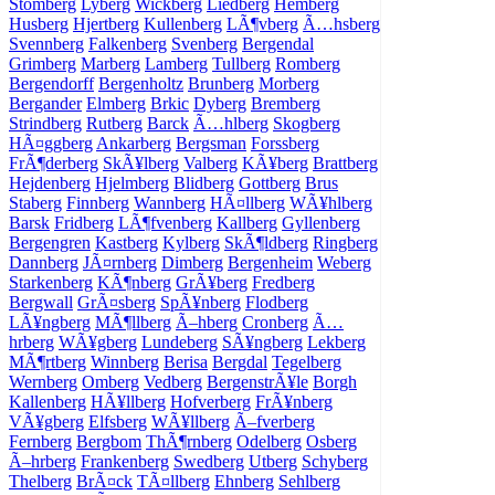
Stomberg
Lyberg
Wickberg
Liedberg
Hemberg
Husberg
Hjertberg
Kullenberg
LÃ¶vberg
Ã…hsberg
Svennberg
Falkenberg
Svenberg
Bergendal
Grimberg
Marberg
Lamberg
Tullberg
Romberg
Bergendorff
Bergenholtz
Brunberg
Morberg
Bergander
Elmberg
Brkic
Dyberg
Bremberg
Strindberg
Rutberg
Barck
Ã…hlberg
Skogberg
HÃ¤ggberg
Ankarberg
Bergsman
Forssberg
FrÃ¶derberg
SkÃ¥lberg
Valberg
KÃ¥berg
Brattberg
Hejdenberg
Hjelmberg
Blidberg
Gottberg
Brus
Staberg
Finnberg
Wannberg
HÃ¤llberg
WÃ¥hlberg
Barsk
Fridberg
LÃ¶fvenberg
Kallberg
Gyllenberg
Bergengren
Kastberg
Kylberg
SkÃ¶ldberg
Ringberg
Dannberg
JÃ¤rnberg
Dimberg
Bergenheim
Weberg
Starkenberg
KÃ¶nberg
GrÃ¥berg
Fredberg
Bergwall
GrÃ¤sberg
SpÃ¥nberg
Flodberg
LÃ¥ngberg
MÃ¶llberg
Ã–hberg
Cronberg
Ã…
hrberg
WÃ¥gberg
Lundeberg
SÃ¥ngberg
Lekberg
MÃ¶rtberg
Winnberg
Berisa
Bergdal
Tegelberg
Wernberg
Omberg
Vedberg
BergenstrÃ¥le
Borgh
Kallenberg
HÃ¥llberg
Hofverberg
FrÃ¥nberg
VÃ¥gberg
Elfsberg
WÃ¥llberg
Ã–fverberg
Fernberg
Bergbom
ThÃ¶rnberg
Odelberg
Osberg
Ã–hrberg
Frankenberg
Swedberg
Utberg
Schyberg
Thelberg
BrÃ¤ck
TÃ¤llberg
Ehnberg
Sehlberg