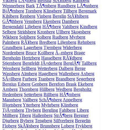
Vikberg
LÃ¶fberg
Berisha
StÃ¥lberg
Ramberg
Wennerberg
Bark
TÃ¶rnberg
Rundberg
LÃ¶nnberg
BjÃ¶rnberg
Tornberg
Klingberg
Tillberg
Bergmark
Kihlberg
Renberg
Vinberg
Berglin
StÃ¥hlberg
GÃ¶thberg
Vennberg
Ekenberg
Damberg
Bergendahl
Liljeberg
HÃ¶rberg
Vahlberg
Kindberg
Selberg
Stridsberg
Kronberg
Ullberg
Skogsberg
Wikberg
Sohlberg
Solberg
Rudberg
Myrberg
Palmberg
RÃ¥berg
Bredberg
Liljenberg
Rehnberg
Grundberg
Lagerberg
Tjernberg
Widerberg
Nordenberg
Bruce
Kollberg
Ã–rnberg
Brage
Bergholm
Hertzberg
Hasselberg
RÃ¥dberg
Stjernberg
Bergfeldt
JÃ¤derberg
BerglÃ¶f
Tallberg
Wessberg
Sellberg
Wetterberg
Dalberg
Berge
Wassberg
Almberg
Hagelberg
Wallenberg
Axberg
SÃ¤llberg
Furberg
Tranberg
Brandberg
Segerberg
Bergius
Esberg
Genberg
Bergfors
Brask
Ekeberg
Arnberg
Thornberg
Hillberg
Wedberg
Bergholtz
Hedenberg
Setterberg
Billberg
HÃ¶rnberg
Mannberg
Vallberg
SchÃ¶nberg
Appelberg
Hjortsberg
Ytterberg
Myhrberg
Klintberg
TjÃ¤rnberg
Thyberg
Bergling
Fahlberg
Liberg
Millberg
Tiberg
Hallenberg
StrÃ¶berg
Bergner
Djurberg
Byberg
Tengberg
Silfverberg
Bergelin
Floberg
SkÃ¥nberg
Brunnberg
Loberg
Frykberg