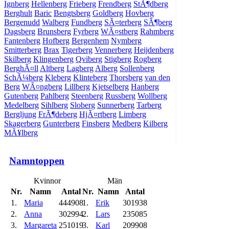
Ignberg
Hellenberg
Frieberg
Frendberg
StÃ¶dberg
Berghult
Baric
Bengtsberg
Goldberg
Hovberg
Bergenudd
Walberg
Fundberg
SÃ¤terberg
SÃ¶berg
Dagsberg
Brunsberg
Fyrberg
WÃ¤stberg
Rahmberg
Fantenberg
Hofberg
Bergenhem
Nymberg
Smitterberg
Brax
Tigerberg
Vennerberg
Heijdenberg
Skilberg
Klingenberg
Qviberg
Stigberg
Rogberg
BerghÃ¤ll
Altberg
Lagberg
Alberg
Sollenberg
SchÃ¼berg
Kleberg
Klinteberg
Thorsberg
van den
Berg
WÃ¤ngberg
Lillberg
Kjetselberg
Hanberg
Gutenberg
Pahlberg
Steenberg
Russberg
Wollberg
Medelberg
Sihlberg
Sloberg
Sunnerberg
Tarberg
Bergljung
FrÃ¶deberg
HjÃ¤rtberg
Limberg
Skagerberg
Gunterberg
Finsberg
Medberg
Kilberg
MÃ¥lberg
Namntoppen
Kvinnor
Män
Nr.
Namn
Antal
Nr.
Namn
Antal
1.
Maria
444908
1.
Erik
301938
2.
Anna
302994
2.
Lars
235085
3.
Margareta
251019
3.
Karl
209908