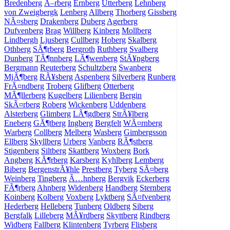
Bredenberg
Ã–rberg
Ernberg
Utterberg
Lehnberg
von Zweigbergk
Lenberg
Allberg
Thorberg
Gissberg
NÃ¤sberg
Drakenberg
Duberg
Agerberg
Dufvenberg
Brag
Willberg
Kinberg
Mollberg
Lindbergh
Ljusberg
Cullberg
Hoberg
Skalberg
Othberg
SÃ¶rberg
Bergroth
Ruthberg
Svalberg
Dunberg
TÃ¶nnberg
LÃ¶wenberg
StÃ¥ngberg
Bergmann
Reuterberg
Schultzberg
Swanberg
MjÃ¶berg
RÃ¥sberg
Aspenberg
Silverberg
Runberg
FrÃ¤ndberg
Troberg
Glifberg
Otterberg
MÃ¶llerberg
Kugelberg
Lilienberg
Bergin
SkÃ¤rberg
Roberg
Wickenberg
Uddenberg
Alsterberg
Glimberg
LÃ¶gdberg
StrÃ¥lberg
Eneberg
GÃ¶tberg
Ingberg
Bergfelt
WÃ¤rnberg
Warberg
Collberg
Melberg
Wasberg
Gimbergsson
Ellberg
Skyllberg
Urberg
Vanberg
RÃ¶stberg
Stigenberg
Siltberg
Skattberg
Woxberg
Bork
Angberg
KÃ¶rberg
Karsberg
Kyhlberg
Lemberg
Biberg
BergenstrÃ¥hle
Prestberg
Tyberg
SÃ¤berg
Weinberg
Tingberg
Ã…hnberg
Bergvik
Eckerberg
FÃ¶rberg
Ahnberg
Widenberg
Handberg
Sternberg
Koinberg
Kolberg
Voxberg
Lyktberg
SÃ¤fvenberg
Hederberg
Helleberg
Tunberg
Oldberg
Siberg
Bergfalk
Lilleberg
MÃ¥rdberg
Skyttberg
Rindberg
Widberg
Fallberg
Klintenberg
Tyrberg
Flisberg