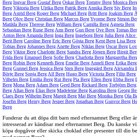
Berg
Ingvar Berg
Gustaf Berg
Oskar Berg
Tommy Berg
Monica Ber
Berg
Viktoria Berg
Ulrika Berg
Patrik Berg
Annika Berg
Siv Berg
In
Berg
Astrid Berg
Roger Berg
Michael Berg
Britt Berg
Joakim Berg
Å
Berg
Olov Berg
Christian Berg
Marcus Berg
Yvonne Berg
Simon Be
Matilda Berg
Therese Berg
William Berg
Camilla Berg
Agneta Berg
Sebastian Berg
Rune Berg
Ann Berg
Gun Berg
Ove Berg
Tomas Be
Anton Berg
Amanda Berg
Inga Berg
Ingeborg Berg
Julia Berg
Alice
Berit Berg
Caroline Berg
Eric Berg
Gösta Berg
Kent Berg
Lisa Berg
Tobias Berg
Johannes Berg
Anette Berg
Niklas Berg
Oscar Berg
Lov
Berg
Viktor Berg
Charlotte Berg
Sandra Berg
Jörgen Berg
Birgit Ber
Frida Berg
Emanuel Berg
Sofie Berg
Charlotta Berg
Margaretha Ber
Berg
Robin Berg
Kenneth Berg
Emelie Berg
Anneli Berg
Erika Berg
Berg
Gunnel Berg
Jessica Berg
Sten Berg
Ingegärd Berg
Alexandra 
Börje Berg
Sonja Berg
Alf Berg
Hugo Berg
Victoria Berg
Filip Berg
Vilhelm Berg
Emilia Berg
Rut Berg
Pia Berg
Ellen Berg
Ebba Berg
Berg
Mona Berg
Adam Berg
Gerd Berg
Rickard Berg
Torbjörn Berg
Berg
Allan Berg
Elias Berg
Madeleine Berg
Karolina Berg
Georg Be
Claes Berg
Wilhelm Berg
Margit Berg
Maj Berg
Monika Berg
Ola B
Josefin Berg
Henry Berg
Jesper Berg
Jonathan Berg
Gunvor Berg
He
Berg
Funderar du att döpa ditt barn med efternamnet Berg eller ä
intresserad av kändisar med efternamnet Berg. Du kanske vi
köpa dopgåvor eller skicka choklad eller presenter till din b
med namnet Berg?