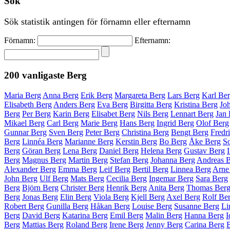
Sök
Sök statistik antingen för förnamn eller efternamn
Förnamn:
Efternamn:
200 vanligaste
Berg
Maria Berg
Anna Berg
Erik Berg
Margareta Berg
Lars Berg
Karl Be
Elisabeth Berg
Anders Berg
Eva Berg
Birgitta Berg
Kristina Berg
Jo
Berg
Per Berg
Karin Berg
Elisabet Berg
Nils Berg
Lennart Berg
Jan 
Mikael Berg
Carl Berg
Marie Berg
Hans Berg
Ingrid Berg
Olof Berg
Gunnar Berg
Sven Berg
Peter Berg
Christina Berg
Bengt Berg
Fredr
Berg
Linnéa Berg
Marianne Berg
Kerstin Berg
Bo Berg
Åke Berg
So
Berg
Göran Berg
Lena Berg
Daniel Berg
Helena Berg
Gustav Berg
Berg
Magnus Berg
Martin Berg
Stefan Berg
Johanna Berg
Andreas 
Alexander Berg
Emma Berg
Leif Berg
Bertil Berg
Linnea Berg
Arne
John Berg
Ulf Berg
Mats Berg
Cecilia Berg
Ingemar Berg
Sara Berg
Berg
Björn Berg
Christer Berg
Henrik Berg
Anita Berg
Thomas Ber
Berg
Jonas Berg
Elin Berg
Viola Berg
Kjell Berg
Axel Berg
Rolf Be
Robert Berg
Gunilla Berg
Håkan Berg
Louise Berg
Susanne Berg
Li
Berg
David Berg
Katarina Berg
Emil Berg
Malin Berg
Hanna Berg
I
Berg
Mattias Berg
Roland Berg
Irene Berg
Jenny Berg
Carina Berg