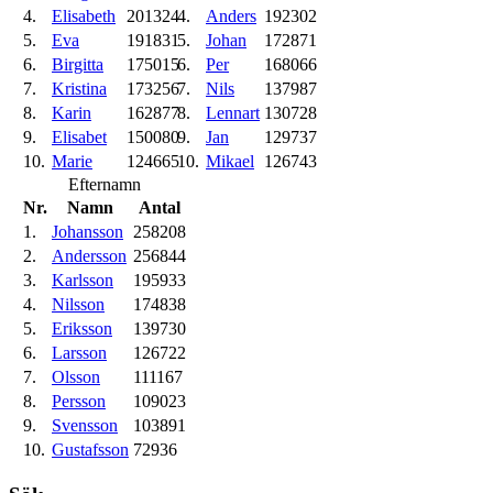
4.
Elisabeth
201324
4.
Anders
192302
5.
Eva
191831
5.
Johan
172871
6.
Birgitta
175015
6.
Per
168066
7.
Kristina
173256
7.
Nils
137987
8.
Karin
162877
8.
Lennart
130728
9.
Elisabet
150080
9.
Jan
129737
10.
Marie
124665
10.
Mikael
126743
Efternamn
Nr.
Namn
Antal
1.
Johansson
258208
2.
Andersson
256844
3.
Karlsson
195933
4.
Nilsson
174838
5.
Eriksson
139730
6.
Larsson
126722
7.
Olsson
111167
8.
Persson
109023
9.
Svensson
103891
10.
Gustafsson
72936