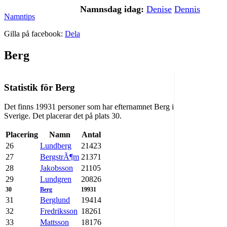
Namnsdag idag:
Denise
Dennis
Namntips
Gilla på facebook:
Dela
Berg
Statistik för Berg
Det finns 19931 personer som har efternamnet Berg i
Sverige. Det placerar det på plats 30.
Placering
Namn
Antal
26
Lundberg
21423
27
BergstrÃ¶m
21371
28
Jakobsson
21105
29
Lundgren
20826
30
Berg
19931
31
Berglund
19414
32
Fredriksson
18261
33
Mattsson
18176