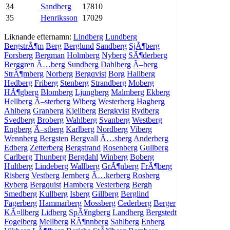
34
Sandberg
17810
35
Henriksson
17029
Liknande efternamn:
Lindberg
Lundberg
BergstrÃ¶m
Berg
Berglund
Sandberg
SjÃ¶berg
Forsberg
Bergman
Holmberg
Nyberg
SÃ¶derberg
Berggren
Ã…berg
Sundberg
Dahlberg
Ã–berg
StrÃ¶mberg
Norberg
Bergqvist
Borg
Hallberg
Hedberg
Friberg
Stenberg
Strandberg
Moberg
HÃ¶gberg
Blomberg
Ljungberg
Malmberg
Ekberg
Hellberg
Ã–sterberg
Wiberg
Westerberg
Hagberg
Ahlberg
Granberg
Kjellberg
Bergkvist
Rydberg
Svedberg
Broberg
Wahlberg
Svanberg
Westberg
Engberg
Ã–stberg
Karlberg
Nordberg
Viberg
Wennberg
Bergsten
Bergvall
Ã…sberg
Anderberg
Edberg
Zetterberg
Bergstrand
Rosenberg
Gullberg
Carlberg
Thunberg
Bergdahl
Winberg
Boberg
Hultberg
Lindeberg
Wallberg
GrÃ¶nberg
FrÃ¶berg
Risberg
Vestberg
Jernberg
Ã…kerberg
Rosberg
Ryberg
Bergquist
Hamberg
Vesterberg
Bergh
Smedberg
Kullberg
Isberg
Gillberg
Berglind
Fagerberg
Hammarberg
Mossberg
Cederberg
Berger
KÃ¤llberg
Lidberg
SpÃ¥ngberg
Landberg
Bergstedt
Fogelberg
Mellberg
RÃ¶nnberg
Sahlberg
Enberg