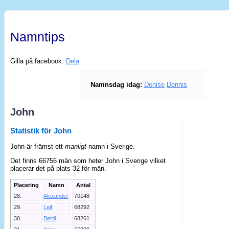
Namntips
Gilla på facebook:
Dela
Namnsdag idag:
Denise
Dennis
John
Statistik för John
John är främst ett
manligt
namn i Sverige.
Det finns 66756 män som heter John i Sverige vilket
placerar det på plats 32 för män.
Placering
Namn
Antal
28.
Alexander
70148
29.
Leif
68292
30.
Bertil
68261