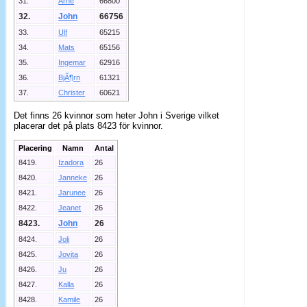
31.
Arne
66800
32.
John
66756
33.
Ulf
65215
34.
Mats
65156
35.
Ingemar
62916
36.
BjÃ¶rn
61321
37.
Christer
60621
Det finns 26 kvinnor som heter John i Sverige vilket
placerar det på plats 8423 för kvinnor.
Placering
Namn
Antal
8419.
Izadora
26
8420.
Janneke
26
8421.
Jarunee
26
8422.
Jeanet
26
8423.
John
26
8424.
Joli
26
8425.
Jovita
26
8426.
Ju
26
8427.
Kalla
26
8428.
Kamile
26