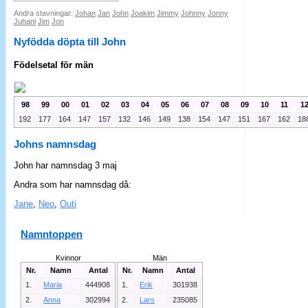
Andra stavningar:
Johan
Jan
John
Joakim
Jimmy
Johnny
Jonny
Juhani
Jim
Jon
Nyfödda döpta till John
Födelsetal för män
98
99
00
01
02
03
04
05
06
07
08
09
10
11
1
192
177
164
147
157
132
146
149
138
154
147
151
167
162
18
Johns namnsdag
John har namnsdag 3 maj
Andra som har namnsdag då:
Jane
,
Neo
,
Outi
Namntoppen
Kvinnor
Män
Nr.
Namn
Antal
Nr.
Namn
Antal
1.
Maria
444908
1.
Erik
301938
2.
Anna
302994
2.
Lars
235085