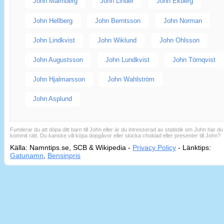
John Malmberg
John Linder
John Ekberg
John Hellberg
John Berntsson
John Norman
John Lindkvist
John Wiklund
John Ohlsson
John Augustsson
John Lundkvist
John Törnqvist
John Hjalmarsson
John Wahlström
John Asplund
Funderar du att döpa ditt barn till John eller är du intresserad av statistik om John har du
kommit rätt. Du kanske vill köpa dopgåvor eller skicka choklad eller presenter till John?
Källa: Namntips.se, SCB & Wikipedia -
Privacy Policy
-
Länktips:
Sid
Gatunamn
,
Bensinpris