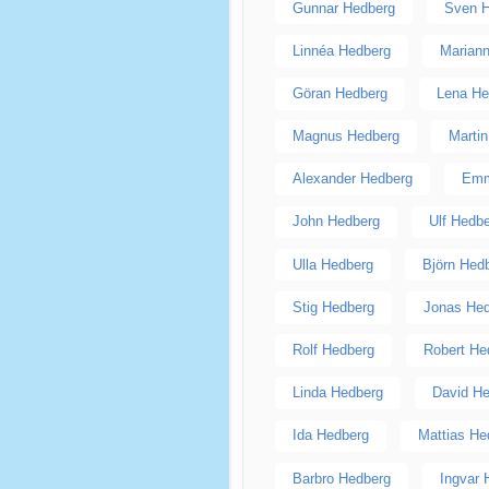
Gunnar Hedberg
Sven 
Linnéa Hedberg
Marian
Göran Hedberg
Lena He
Magnus Hedberg
Marti
Alexander Hedberg
Emm
John Hedberg
Ulf Hedb
Ulla Hedberg
Björn Hed
Stig Hedberg
Jonas He
Rolf Hedberg
Robert He
Linda Hedberg
David H
Ida Hedberg
Mattias He
Barbro Hedberg
Ingvar 