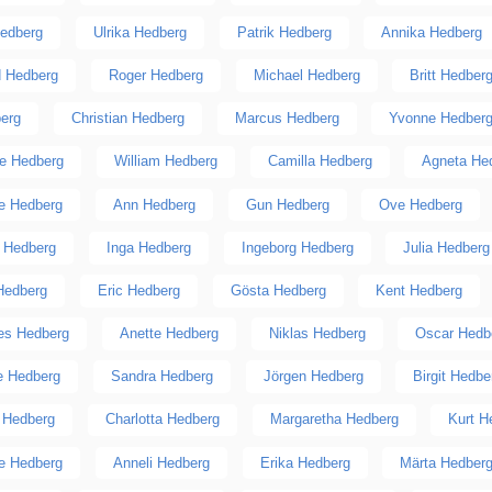
Hedberg
Ulrika Hedberg
Patrik Hedberg
Annika Hedberg
d Hedberg
Roger Hedberg
Michael Hedberg
Britt Hedber
erg
Christian Hedberg
Marcus Hedberg
Yvonne Hedber
e Hedberg
William Hedberg
Camilla Hedberg
Agneta He
e Hedberg
Ann Hedberg
Gun Hedberg
Ove Hedberg
 Hedberg
Inga Hedberg
Ingeborg Hedberg
Julia Hedberg
 Hedberg
Eric Hedberg
Gösta Hedberg
Kent Hedberg
es Hedberg
Anette Hedberg
Niklas Hedberg
Oscar Hedb
te Hedberg
Sandra Hedberg
Jörgen Hedberg
Birgit Hedbe
 Hedberg
Charlotta Hedberg
Margaretha Hedberg
Kurt H
e Hedberg
Anneli Hedberg
Erika Hedberg
Märta Hedber