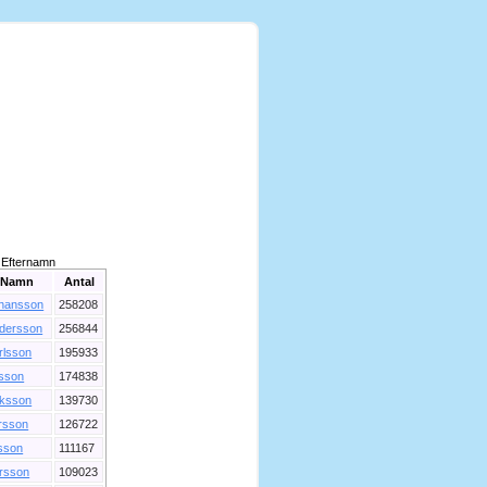
Efternamn
Namn
Antal
hansson
258208
dersson
256844
rlsson
195933
lsson
174838
iksson
139730
rsson
126722
sson
111167
rsson
109023