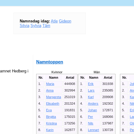
Namnsdag idag:
Atle
Gideon
Silvia
Sylvia
Tâm
Namntoppen
namnet Hedberg i
Kvinnor
Män
Nr.
Namn
Antal
Nr.
Namn
Antal
Nr.
1.
Maria
444908
1.
Erik
301938
1.
Jo
2.
Anna
302994
2.
Lars
235085
2.
An
3.
Margareta
251019
3.
Karl
209908
3.
Ka
4.
Elisabeth
201324
4.
Anders
192302
4.
Ni
5.
Eva
191831
5.
Johan
172871
5.
Er
6.
Birgitta
175015
6.
Per
168066
6.
La
7.
Kristina
173256
7.
Nils
137987
7.
Ol
8.
Karin
162877
8.
Lennart
130728
8.
Pe