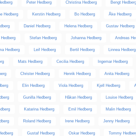
Hedberg
Peter Hedberg
Christina Hedberg
Bengt Hedber
ne Hedberg
Kerstin Hedberg
Bo Hedberg
Åke Hedberg
dberg
Daniel Hedberg
Helena Hedberg
Gustav Hedberg
n Hedberg
Stefan Hedberg
Johanna Hedberg
Andreas He
a Hedberg
Leif Hedberg
Bertil Hedberg
Linnea Hedberg
erg
Mats Hedberg
Cecilia Hedberg
Ingemar Hedberg
berg
Christer Hedberg
Henrik Hedberg
Anita Hedberg
dberg
Elin Hedberg
Viola Hedberg
Kjell Hedberg
dberg
Gunilla Hedberg
Håkan Hedberg
Louise Hedberg
edberg
Katarina Hedberg
Emil Hedberg
Malin Hedberg
dberg
Roland Hedberg
Irene Hedberg
Jenny Hedberg
Hedberg
Gustaf Hedberg
Oskar Hedberg
Tommy Hedber