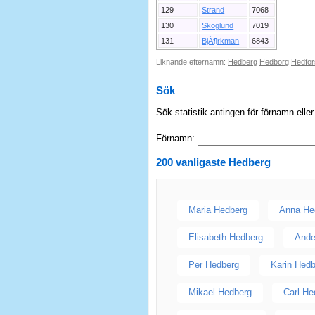
129
Strand
7068
130
Skoglund
7019
131
BjÃ¶rkman
6843
Liknande efternamn:
Hedberg
Hedborg
Hedfor
Sök
Sök statistik antingen för förnamn elle
Förnamn:
200 vanligaste
Hedberg
Maria Hedberg
Anna He
Elisabeth Hedberg
Ande
Per Hedberg
Karin Hed
Mikael Hedberg
Carl He