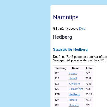
Namntips
Gilla på facebook:
Dela
Hedberg
Statistik för Hedberg
Det finns 7142 personer som har efter
Sverige. Det placerar det på plats 126.
Placering
Namn
Antal
122
Nygren
7220
123
Lindahl
7199
124
HÃ¶glund
7187
125
HolmstrÃ¶m
7183
126
Hedberg
7142
127
Friberg
7112
128
Stenberg
7111