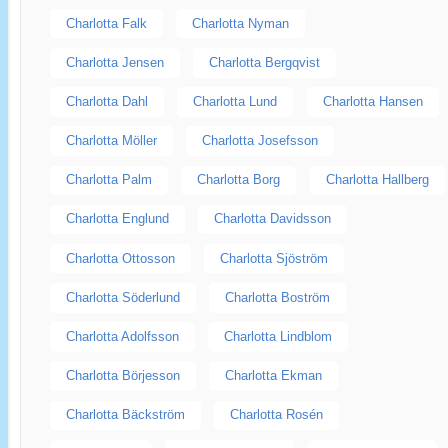
Charlotta Falk
Charlotta Nyman
Charlotta Jensen
Charlotta Bergqvist
Charlotta Dahl
Charlotta Lund
Charlotta Hansen
Charlotta Möller
Charlotta Josefsson
Charlotta Palm
Charlotta Borg
Charlotta Hallberg
Charlotta Englund
Charlotta Davidsson
Charlotta Ottosson
Charlotta Sjöström
Charlotta Söderlund
Charlotta Boström
Charlotta Adolfsson
Charlotta Lindblom
Charlotta Börjesson
Charlotta Ekman
Charlotta Bäckström
Charlotta Rosén