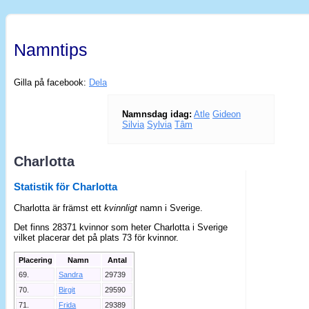
Namntips
Gilla på facebook:
Dela
Namnsdag idag:
Atle
Gideon
Silvia
Sylvia
Tâm
Charlotta
Statistik för Charlotta
Charlotta är främst ett
kvinnligt
namn i Sverige.
Det finns 28371 kvinnor som heter Charlotta i Sverige
vilket placerar det på plats 73 för kvinnor.
Placering
Namn
Antal
69.
Sandra
29739
70.
Birgit
29590
71.
Frida
29389