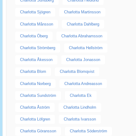
Charlotta Sundberg
Charlotta Hedlund
Charlotta Sjögren
Charlotta Martinsson
Charlotta Månsson
Charlotta Dahlberg
Charlotta Öberg
Charlotta Abrahamsson
Charlotta Strömberg
Charlotta Hellström
Charlotta Åkesson
Charlotta Jonasson
Charlotta Blom
Charlotta Blomqvist
Charlotta Norberg
Charlotta Andreasson
Charlotta Sundström
Charlotta Ek
Charlotta Åström
Charlotta Lindholm
Charlotta Löfgren
Charlotta Ivarsson
Charlotta Göransson
Charlotta Söderström