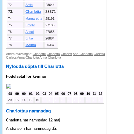
72.
Sofie
28644
73.
Charlotta
28371
74.
Margaretha
28191
75.
Emelie
27135
76.
Anneli
27055
77.
Erika
26884
78.
MÃ¤rta
26337
Andra stavningar:
Charlotte
Charlotta
Charlott
Ann-Charlotta
Carlotta
Carlota
Anna-Charlotta
Anna Charlotta
Nyfödda döpta till Charlotta
Födelsetal för kvinnor
98
99
00
01
02
03
04
05
06
07
08
09
10
11
12
20
16
14
12
10
-
-
-
-
-
-
-
-
-
-
Charlottas namnsdag
Charlotta har namnsdag 12 maj
Andra som har namnsdag då: