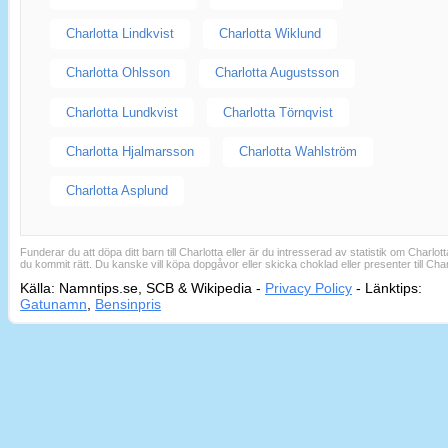
Charlotta Lindkvist
Charlotta Wiklund
Charlotta Ohlsson
Charlotta Augustsson
Charlotta Lundkvist
Charlotta Törnqvist
Charlotta Hjalmarsson
Charlotta Wahlström
Charlotta Asplund
Funderar du att döpa ditt barn till Charlotta eller är du intresserad av statistik om Charlot
du kommit rätt. Du kanske vill köpa dopgåvor eller skicka choklad eller presenter till Char
Källa: Namntips.se, SCB & Wikipedia -
Privacy Policy
-
Länktips:
Sid
Gatunamn
,
Bensinpris