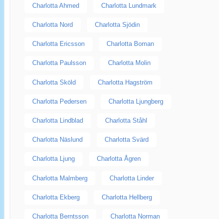
Charlotta Ahmed
Charlotta Lundmark
Charlotta Nord
Charlotta Sjödin
Charlotta Ericsson
Charlotta Boman
Charlotta Paulsson
Charlotta Molin
Charlotta Sköld
Charlotta Hagström
Charlotta Pedersen
Charlotta Ljungberg
Charlotta Lindblad
Charlotta Ståhl
Charlotta Näslund
Charlotta Svärd
Charlotta Ljung
Charlotta Ågren
Charlotta Malmberg
Charlotta Linder
Charlotta Ekberg
Charlotta Hellberg
Charlotta Berntsson
Charlotta Norman