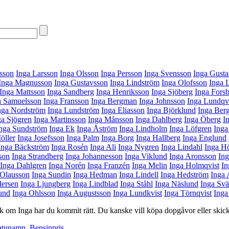
ksson
Inga Larsson
Inga Olsson
Inga Persson
Inga Svensson
Inga Gusta
Inga Magnusson
Inga Gustavsson
Inga Lindström
Inga Olofsson
Inga 
Inga Mattsson
Inga Sandberg
Inga Henriksson
Inga Sjöberg
Inga Fors
a Samuelsson
Inga Fransson
Inga Bergman
Inga Johnsson
Inga Lundqv
nga Nordström
Inga Lundström
Inga Eliasson
Inga Björklund
Inga Ber
ga Sjögren
Inga Martinsson
Inga Månsson
Inga Dahlberg
Inga Öberg
I
nga Sundström
Inga Ek
Inga Åström
Inga Lindholm
Inga Löfgren
Inga
öller
Inga Josefsson
Inga Palm
Inga Borg
Inga Hallberg
Inga Englund
Inga Bäckström
Inga Rosén
Inga Ali
Inga Nygren
Inga Lindahl
Inga H
son
Inga Strandberg
Inga Johannesson
Inga Viklund
Inga Aronsson
In
Inga Dahlgren
Inga Norén
Inga Franzén
Inga Melin
Inga Holmqvist
In
 Olausson
Inga Sundin
Inga Hedman
Inga Lindell
Inga Hedström
Inga
dersen
Inga Ljungberg
Inga Lindblad
Inga Ståhl
Inga Näslund
Inga Svä
und
Inga Ohlsson
Inga Augustsson
Inga Lundkvist
Inga Törnqvist
Inga
istik om Inga har du kommit rätt. Du kanske vill köpa dopgåvor eller skick
atunamn
,
Bensinpris