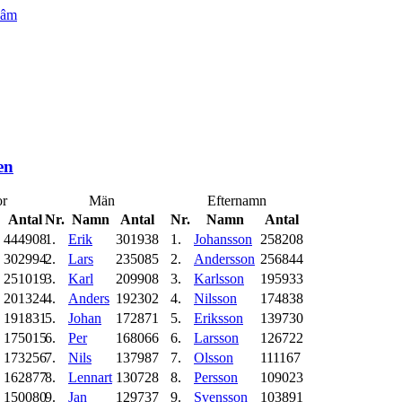
âm
en
r
Män
Efternamn
Antal
Nr.
Namn
Antal
Nr.
Namn
Antal
444908
1.
Erik
301938
1.
Johansson
258208
302994
2.
Lars
235085
2.
Andersson
256844
251019
3.
Karl
209908
3.
Karlsson
195933
201324
4.
Anders
192302
4.
Nilsson
174838
191831
5.
Johan
172871
5.
Eriksson
139730
175015
6.
Per
168066
6.
Larsson
126722
173256
7.
Nils
137987
7.
Olsson
111167
162877
8.
Lennart
130728
8.
Persson
109023
150080
9.
Jan
129737
9.
Svensson
103891