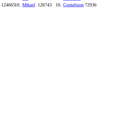
124665
10.
Mikael
126743
10.
Gustafsson
72936