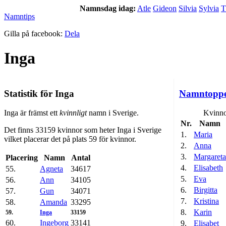
Namnsdag idag:
Atle
Gideon
Silvia
Sylvia
T
Namntips
Gilla på facebook:
Dela
Inga
Statistik för Inga
Namntopp
Inga är främst ett
kvinnligt
namn i Sverige.
Kvinno
Nr.
Namn
Det finns 33159 kvinnor som heter Inga i Sverige
1.
Maria
vilket placerar det på plats 59 för kvinnor.
2.
Anna
3.
Margareta
Placering
Namn
Antal
4.
Elisabeth
55.
Agneta
34617
5.
Eva
56.
Ann
34105
6.
Birgitta
57.
Gun
34071
7.
Kristina
58.
Amanda
33295
8.
Karin
59.
Inga
33159
60.
Ingeborg
33141
9.
Elisabet