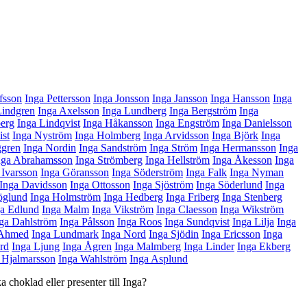
fsson
Inga Pettersson
Inga Jonsson
Inga Jansson
Inga Hansson
Inga
Lindgren
Inga Axelsson
Inga Lundberg
Inga Bergström
Inga
berg
Inga Lindqvist
Inga Håkansson
Inga Engström
Inga Danielsson
ist
Inga Nyström
Inga Holmberg
Inga Arvidsson
Inga Björk
Inga
ggren
Inga Nordin
Inga Sandström
Inga Ström
Inga Hermansson
Inga
nga Abrahamsson
Inga Strömberg
Inga Hellström
Inga Åkesson
Inga
 Ivarsson
Inga Göransson
Inga Söderström
Inga Falk
Inga Nyman
Inga Davidsson
Inga Ottosson
Inga Sjöström
Inga Söderlund
Inga
öglund
Inga Holmström
Inga Hedberg
Inga Friberg
Inga Stenberg
ga Edlund
Inga Malm
Inga Vikström
Inga Claesson
Inga Wikström
ga Dahlström
Inga Pålsson
Inga Roos
Inga Sundqvist
Inga Lilja
Inga
 Ahmed
Inga Lundmark
Inga Nord
Inga Sjödin
Inga Ericsson
Inga
rd
Inga Ljung
Inga Ågren
Inga Malmberg
Inga Linder
Inga Ekberg
 Hjalmarsson
Inga Wahlström
Inga Asplund
a choklad eller presenter till Inga?
Sidkarta