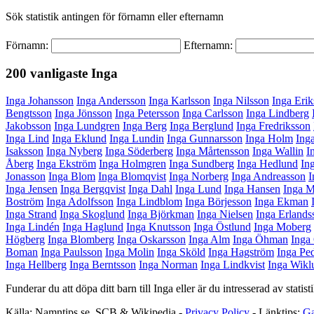
Sök statistik antingen för förnamn eller efternamn
Förnamn:
Efternamn:
200 vanligaste
Inga
Inga Johansson
Inga Andersson
Inga Karlsson
Inga Nilsson
Inga Eri
Bengtsson
Inga Jönsson
Inga Petersson
Inga Carlsson
Inga Lindberg
Jakobsson
Inga Lundgren
Inga Berg
Inga Berglund
Inga Fredriksson
Inga Lind
Inga Eklund
Inga Lundin
Inga Gunnarsson
Inga Holm
Ing
Isaksson
Inga Nyberg
Inga Söderberg
Inga Mårtensson
Inga Wallin
I
Åberg
Inga Ekström
Inga Holmgren
Inga Sundberg
Inga Hedlund
In
Jonasson
Inga Blom
Inga Blomqvist
Inga Norberg
Inga Andreasson
I
Inga Jensen
Inga Bergqvist
Inga Dahl
Inga Lund
Inga Hansen
Inga M
Boström
Inga Adolfsson
Inga Lindblom
Inga Börjesson
Inga Ekman
Inga Strand
Inga Skoglund
Inga Björkman
Inga Nielsen
Inga Erlands
Inga Lindén
Inga Haglund
Inga Knutsson
Inga Östlund
Inga Moberg
Högberg
Inga Blomberg
Inga Oskarsson
Inga Alm
Inga Öhman
Inga
Boman
Inga Paulsson
Inga Molin
Inga Sköld
Inga Hagström
Inga Pe
Inga Hellberg
Inga Berntsson
Inga Norman
Inga Lindkvist
Inga Wikl
Funderar du att döpa ditt barn till Inga eller är du intresserad av stat
Källa: Namntips.se, SCB & Wikipedia -
Privacy Policy
-
Länktips:
G