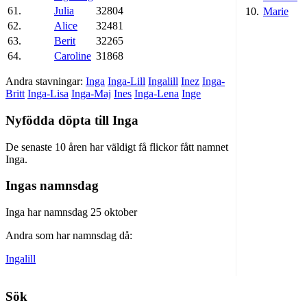
61.
Julia
32804
10.
Marie
62.
Alice
32481
63.
Berit
32265
64.
Caroline
31868
Andra stavningar:
Inga
Inga-Lill
Ingalill
Inez
Inga-
Britt
Inga-Lisa
Inga-Maj
Ines
Inga-Lena
Inge
Nyfödda döpta till Inga
De senaste 10 åren har väldigt få flickor fått namnet
Inga.
Ingas namnsdag
Inga har namnsdag 25 oktober
Andra som har namnsdag då:
Ingalill
Sök