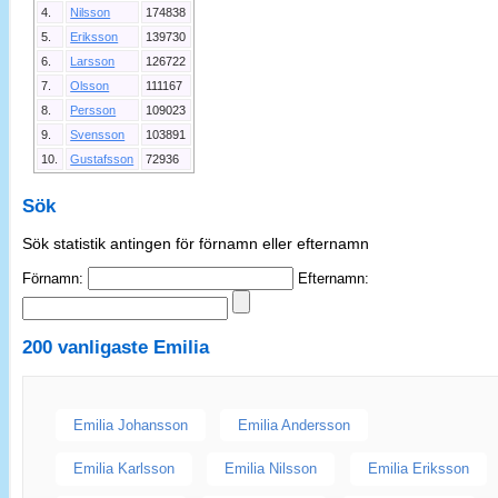
4.
Nilsson
174838
5.
Eriksson
139730
6.
Larsson
126722
7.
Olsson
111167
8.
Persson
109023
9.
Svensson
103891
10.
Gustafsson
72936
Sök
Sök statistik antingen för förnamn eller efternamn
Förnamn:
Efternamn:
200 vanligaste
Emilia
Emilia Johansson
Emilia Andersson
Emilia Karlsson
Emilia Nilsson
Emilia Eriksson