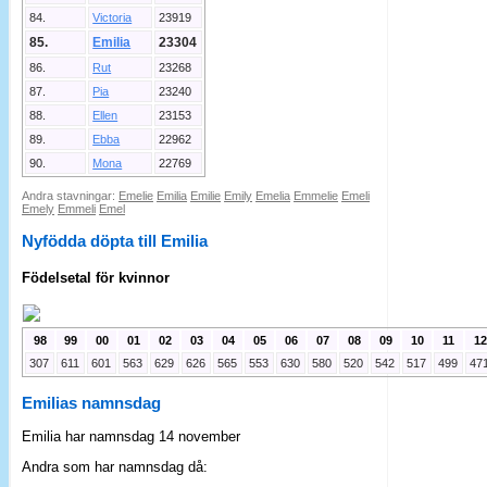
84.
Victoria
23919
85.
Emilia
23304
86.
Rut
23268
87.
Pia
23240
88.
Ellen
23153
89.
Ebba
22962
90.
Mona
22769
Andra stavningar:
Emelie
Emilia
Emilie
Emily
Emelia
Emmelie
Emeli
Emely
Emmeli
Emel
Nyfödda döpta till Emilia
Födelsetal för kvinnor
98
99
00
01
02
03
04
05
06
07
08
09
10
11
12
307
611
601
563
629
626
565
553
630
580
520
542
517
499
47
Emilias namnsdag
Emilia har namnsdag 14 november
Andra som har namnsdag då: