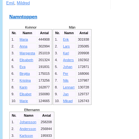
Emil
,
Mildred
Namntoppen
Kvinnor
Män
Nr.
Namn
Antal
Nr.
Namn
Antal
1.
Maria
444908
1.
Erik
301938
2.
Anna
302994
2.
Lars
235085
3.
Margareta
251019
3.
Karl
209908
4.
Elisabeth
201324
4.
Anders
192302
5.
Eva
191831
5.
Johan
172871
6.
Birgitta
175015
6.
Per
168066
7.
Kristina
173256
7.
Nils
137987
8.
Karin
162877
8.
Lennart
130728
9.
Elisabet
150080
9.
Jan
129737
10.
Marie
124665
10.
Mikael
126743
Efternamn
Nr.
Namn
Antal
1.
Johansson
258208
2.
Andersson
256844
3.
Karlsson
195933