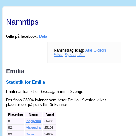
Namntips
Gilla på facebook:
Dela
Namnsdag idag:
Atle
Gideon
Silvia
Sylvia
Tâm
Emilia
Statistik för Emilia
Emilia är främst ett
kvinnligt
namn i Sverige.
Det finns 23304 kvinnor som heter Emilia i Sverige vilket
placerar det på plats 85 för kvinnor.
Placering
Namn
Antal
81.
IngegÃ¤rd
25388
82.
Alexandra
25109
83.
Sonja
24867