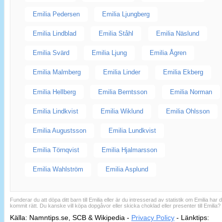
Emilia Pedersen
Emilia Ljungberg
Emilia Lindblad
Emilia Ståhl
Emilia Näslund
Emilia Svärd
Emilia Ljung
Emilia Ågren
Emilia Malmberg
Emilia Linder
Emilia Ekberg
Emilia Hellberg
Emilia Berntsson
Emilia Norman
Emilia Lindkvist
Emilia Wiklund
Emilia Ohlsson
Emilia Augustsson
Emilia Lundkvist
Emilia Törnqvist
Emilia Hjalmarsson
Emilia Wahlström
Emilia Asplund
Funderar du att döpa ditt barn till Emilia eller är du intresserad av statistik om Emilia har 
kommit rätt. Du kanske vill köpa dopgåvor eller skicka choklad eller presenter till Emilia?
Källa: Namntips.se, SCB & Wikipedia -
Privacy Policy
-
Länktips:
Sid