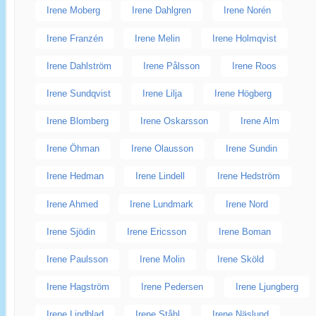
Irene Moberg
Irene Dahlgren
Irene Norén
Irene Franzén
Irene Melin
Irene Holmqvist
Irene Dahlström
Irene Pålsson
Irene Roos
Irene Sundqvist
Irene Lilja
Irene Högberg
Irene Blomberg
Irene Oskarsson
Irene Alm
Irene Öhman
Irene Olausson
Irene Sundin
Irene Hedman
Irene Lindell
Irene Hedström
Irene Ahmed
Irene Lundmark
Irene Nord
Irene Sjödin
Irene Ericsson
Irene Boman
Irene Paulsson
Irene Molin
Irene Sköld
Irene Hagström
Irene Pedersen
Irene Ljungberg
Irene Lindblad
Irene Ståhl
Irene Näslund