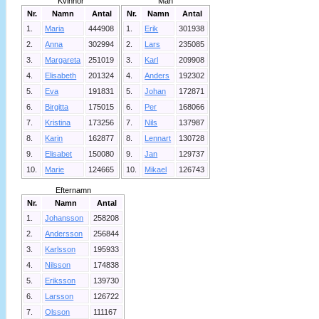
Kvinnor
Män
Nr.
Namn
Antal
Nr.
Namn
Antal
1.
Maria
444908
1.
Erik
301938
2.
Anna
302994
2.
Lars
235085
3.
Margareta
251019
3.
Karl
209908
4.
Elisabeth
201324
4.
Anders
192302
5.
Eva
191831
5.
Johan
172871
6.
Birgitta
175015
6.
Per
168066
7.
Kristina
173256
7.
Nils
137987
8.
Karin
162877
8.
Lennart
130728
9.
Elisabet
150080
9.
Jan
129737
10.
Marie
124665
10.
Mikael
126743
Efternamn
Nr.
Namn
Antal
1.
Johansson
258208
2.
Andersson
256844
3.
Karlsson
195933
4.
Nilsson
174838
5.
Eriksson
139730
6.
Larsson
126722
7.
Olsson
111167