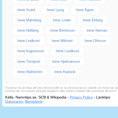
Irene Svärd
Irene Ljung
Irene Ågren
Irene Malmberg
Irene Linder
Irene Ekberg
Irene Hellberg
Irene Berntsson
Irene Norman
Irene Lindkvist
Irene Wiklund
Irene Ohlsson
Irene Augustsson
Irene Lundkvist
Irene Törnqvist
Irene Hjalmarsson
Irene Wahlström
Irene Asplund
Funderar du att döpa ditt barn till Irene eller är du intresserad av statistik om Irene har d
kommit rätt. Du kanske vill köpa dopgåvor eller skicka choklad eller presenter till Irene?
Källa: Namntips.se, SCB & Wikipedia -
Privacy Policy
-
Länktips:
Sid
Gatunamn
,
Bensinpris