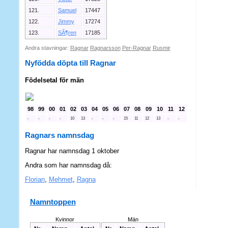
121.
Samuel
17447
122.
Jimmy
17274
123.
SÃ¶ren
17185
Andra stavningar:
Ragnar
Ragnarsson
Per-Ragnar
Rusmir
Nyfödda döpta till Ragnar
Födelsetal för män
98
99
00
01
02
03
04
05
06
07
08
09
10
11
12
-
-
-
-
10
13
-
-
-
15
11
12
13
-
-
Ragnars namnsdag
Ragnar har namnsdag 1 oktober
Andra som har namnsdag då:
Florian
,
Mehmet
,
Ragna
Namntoppen
Kvinnor
Män