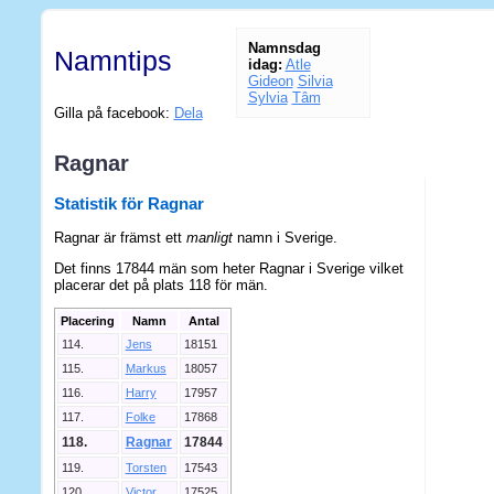
Namnsdag
Namntips
idag:
Atle
Gideon
Silvia
Sylvia
Tâm
Gilla på facebook:
Dela
Ragnar
Statistik för Ragnar
Ragnar är främst ett
manligt
namn i Sverige.
Det finns 17844 män som heter Ragnar i Sverige vilket
placerar det på plats 118 för män.
Placering
Namn
Antal
114.
Jens
18151
115.
Markus
18057
116.
Harry
17957
117.
Folke
17868
118.
Ragnar
17844
119.
Torsten
17543
120.
Victor
17525