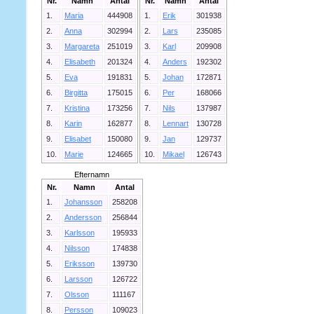
Nr.
Namn
Antal
Nr.
Namn
Antal
1.
Maria
444908
1.
Erik
301938
2.
Anna
302994
2.
Lars
235085
3.
Margareta
251019
3.
Karl
209908
4.
Elisabeth
201324
4.
Anders
192302
5.
Eva
191831
5.
Johan
172871
6.
Birgitta
175015
6.
Per
168066
7.
Kristina
173256
7.
Nils
137987
8.
Karin
162877
8.
Lennart
130728
9.
Elisabet
150080
9.
Jan
129737
10.
Marie
124665
10.
Mikael
126743
Efternamn
Nr.
Namn
Antal
1.
Johansson
258208
2.
Andersson
256844
3.
Karlsson
195933
4.
Nilsson
174838
5.
Eriksson
139730
6.
Larsson
126722
7.
Olsson
111167
8.
Persson
109023