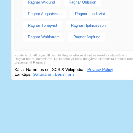
Ragnar Wiklund
Ragnar Ohlsson
Ragnar Augustsson
Ragnar Lundkvist
Ragnar Törnqvist
Ragnar Hjalmarsson
Ragnar Wahlström
Ragnar Asplund
Funderar du att döpa ditt barn till Ragnar eller är du intresserad av statistik om
Ragnar har du kommit rätt. Du kanske vill köpa dopgåvor eller skicka choklad eller
presenter till Ragnar?
Källa: Namntips.se, SCB & Wikipedia -
Privacy Policy
-
Sidkart
Länktips:
Gatunamn
,
Bensinpris