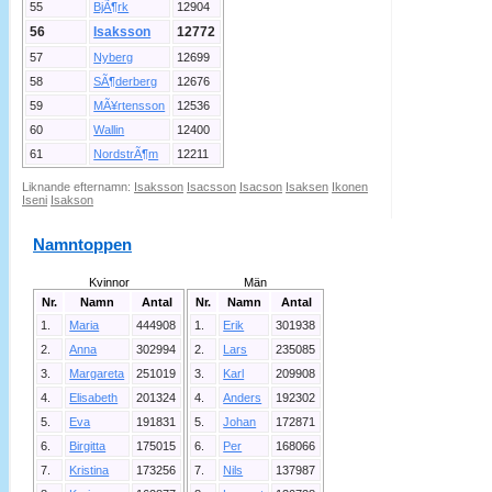
55
BjÃ¶rk
12904
56
Isaksson
12772
57
Nyberg
12699
58
SÃ¶derberg
12676
59
MÃ¥rtensson
12536
60
Wallin
12400
61
NordstrÃ¶m
12211
Liknande efternamn:
Isaksson
Isacsson
Isacson
Isaksen
Ikonen
Iseni
Isakson
Namntoppen
Kvinnor
Män
Nr.
Namn
Antal
Nr.
Namn
Antal
1.
Maria
444908
1.
Erik
301938
2.
Anna
302994
2.
Lars
235085
3.
Margareta
251019
3.
Karl
209908
4.
Elisabeth
201324
4.
Anders
192302
5.
Eva
191831
5.
Johan
172871
6.
Birgitta
175015
6.
Per
168066
7.
Kristina
173256
7.
Nils
137987