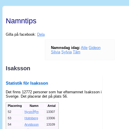
Namntips
Gilla på facebook:
Dela
Namnsdag idag:
Atle
Gideon
Silvia
Sylvia
Tâm
Isaksson
Statistik för Isaksson
Det finns 12772 personer som har efternamnet Isaksson i
Sverige. Det placerar det på plats 56.
Placering
Namn
Antal
52
NystrÃ¶m
13307
53
Holmberg
13306
54
Arvidsson
13109