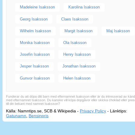
Madeleine Isaksson
Karolina Isaksson
Georg Isaksson
Claes Isaksson
Wilhelm Isaksson
Margit Isaksson
Maj Isaksson
Monika Isaksson
Ola Isaksson
Josefin Isaksson
Henry Isaksson
Jesper Isaksson
Jonathan Isaksson
Gunvor Isaksson
Helen Isaksson
Funderar du att döpa ditt barn med efternamnet Isaksson eller är du intresserad av känd
med efternamnet Isaksson. Du kanske vill köpa dopgåvor eller skicka choklad eller pres
till din bekant med namnet Isaksson?
Källa: Namntips.se, SCB & Wikipedia -
Privacy Policy
-
Länktips:
Sid
Gatunamn
,
Bensinpris