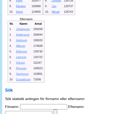
8.
Karin
162877
8.
Lennart
130728
9.
Elisabet
150080
9.
Jan
129737
10.
Marie
124665
10.
Mikael
126743
Efternamn
Nr.
Namn
Antal
1.
Johansson
258208
2.
Andersson
256844
3.
Karlsson
195933
4.
Nilsson
174838
5.
Eriksson
139730
6.
Larsson
126722
7.
Olsson
111167
8.
Persson
109023
9.
Svensson
103891
10.
Gustafsson
72936
Sök
Sök statistik antingen för förnamn eller efternamn
Förnamn:
Efternamn: