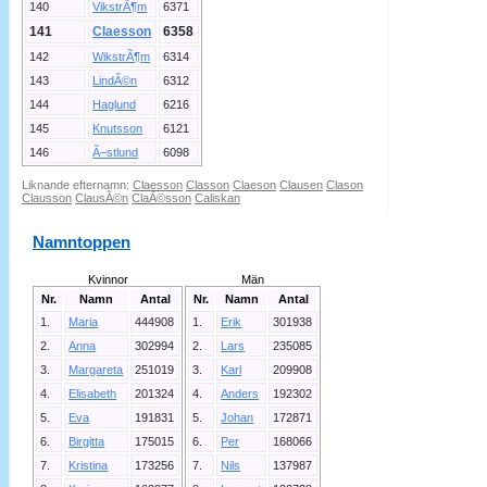
140
VikstrÃ¶m
6371
141
Claesson
6358
142
WikstrÃ¶m
6314
143
LindÃ©n
6312
144
Haglund
6216
145
Knutsson
6121
146
Ã–stlund
6098
Liknande efternamn:
Claesson
Classon
Claeson
Clausen
Clason
Clausson
ClausÃ©n
ClaÃ©sson
Caliskan
Namntoppen
Kvinnor
Män
Nr.
Namn
Antal
Nr.
Namn
Antal
1.
Maria
444908
1.
Erik
301938
2.
Anna
302994
2.
Lars
235085
3.
Margareta
251019
3.
Karl
209908
4.
Elisabeth
201324
4.
Anders
192302
5.
Eva
191831
5.
Johan
172871
6.
Birgitta
175015
6.
Per
168066
7.
Kristina
173256
7.
Nils
137987