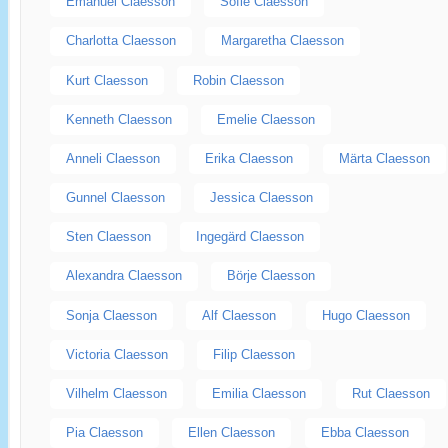
Emanuel Claesson
Sofie Claesson
Charlotta Claesson
Margaretha Claesson
Kurt Claesson
Robin Claesson
Kenneth Claesson
Emelie Claesson
Anneli Claesson
Erika Claesson
Märta Claesson
Gunnel Claesson
Jessica Claesson
Sten Claesson
Ingegärd Claesson
Alexandra Claesson
Börje Claesson
Sonja Claesson
Alf Claesson
Hugo Claesson
Victoria Claesson
Filip Claesson
Vilhelm Claesson
Emilia Claesson
Rut Claesson
Pia Claesson
Ellen Claesson
Ebba Claesson