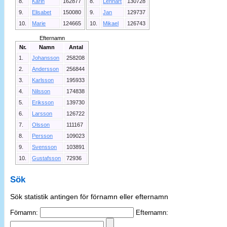
8.
Karin
162877
8.
Lennart
130728
9.
Elisabet
150080
9.
Jan
129737
10.
Marie
124665
10.
Mikael
126743
Efternamn
Nr.
Namn
Antal
1.
Johansson
258208
2.
Andersson
256844
3.
Karlsson
195933
4.
Nilsson
174838
5.
Eriksson
139730
6.
Larsson
126722
7.
Olsson
111167
8.
Persson
109023
9.
Svensson
103891
10.
Gustafsson
72936
Sök
Sök statistik antingen för förnamn eller efternamn
Förnamn:
Efternamn: