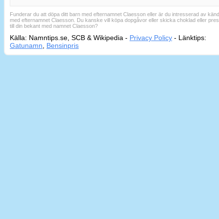
Funderar du att döpa ditt barn med efternamnet Claesson eller är du intresserad av känd
med efternamnet Claesson. Du kanske vill köpa dopgåvor eller skicka choklad eller pre
till din bekant med namnet Claesson?
Källa: Namntips.se, SCB & Wikipedia -
Privacy Policy
-
Länktips:
Sid
Gatunamn
,
Bensinpris