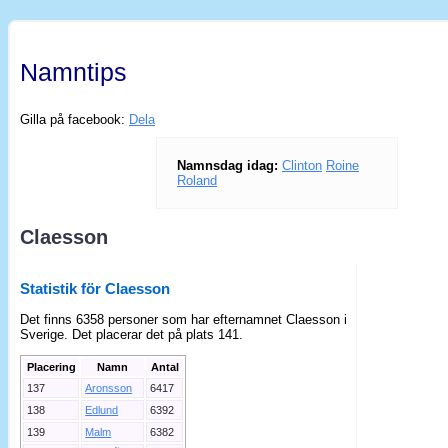
Namntips
Gilla på facebook:
Dela
Namnsdag idag:
Clinton
Roine
Roland
Claesson
Statistik för Claesson
Det finns 6358 personer som har efternamnet Claesson i
Sverige. Det placerar det på plats 141.
Placering
Namn
Antal
137
Aronsson
6417
138
Edlund
6392
139
Malm
6382