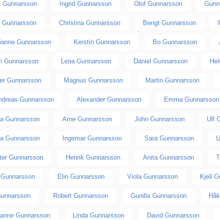
 Gunnarsson
Ingrid Gunnarsson
Olof Gunnarsson
Gunn
r Gunnarsson
Christina Gunnarsson
Bengt Gunnarsson
ianne Gunnarsson
Kerstin Gunnarsson
Bo Gunnarsson
n Gunnarsson
Lena Gunnarsson
Daniel Gunnarsson
Hel
ger Gunnarsson
Magnus Gunnarsson
Martin Gunnarsson
ndreas Gunnarsson
Alexander Gunnarsson
Emma Gunnarsson
ea Gunnarsson
Arne Gunnarsson
John Gunnarsson
Ulf 
ia Gunnarsson
Ingemar Gunnarsson
Sara Gunnarsson
U
ster Gunnarsson
Henrik Gunnarsson
Anita Gunnarsson
T
 Gunnarsson
Elin Gunnarsson
Viola Gunnarsson
Kjell 
Gunnarsson
Robert Gunnarsson
Gunilla Gunnarsson
Håk
anne Gunnarsson
Linda Gunnarsson
David Gunnarsson