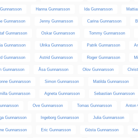
 Gunnarsson
Hanna Gunnarsson
Ida Gunnarsson
Matti
ne Gunnarsson
Jenny Gunnarsson
Carina Gunnarsson
B
taf Gunnarsson
Oskar Gunnarsson
Tommy Gunnarsson
ria Gunnarsson
Ulrika Gunnarsson
Patrik Gunnarsson
A
rd Gunnarsson
Astrid Gunnarsson
Roger Gunnarsson
M
m Gunnarsson
Åsa Gunnarsson
Olov Gunnarsson
Chris
onne Gunnarsson
Simon Gunnarsson
Matilda Gunnarsson
milla Gunnarsson
Agneta Gunnarsson
Sebastian Gunnarsson
unnarsson
Ove Gunnarsson
Tomas Gunnarsson
Anton
nga Gunnarsson
Ingeborg Gunnarsson
Julia Gunnarsson
ine Gunnarsson
Eric Gunnarsson
Gösta Gunnarsson
Ke