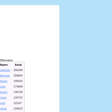
Efternamn
Namn
Antal
hansson
258208
dersson
256844
rlsson
195933
lsson
174838
iksson
139730
rsson
126722
sson
111167
rsson
109023