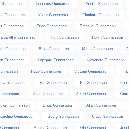
s Gunnarsson
Johannes Gunnarsson
Anette Gunnarsson
isa Gunnarsson
Viktor Gunnarsson
Charlotte Gunnarsson
git Gunnarsson
Frida Gunnarsson
Emanuel Gunnarsson
argaretha Gunnarsson
Kurt Gunnarsson
Robin Gunnarsson
eli Gunnarsson
Erika Gunnarsson
Märta Gunnarsson
G
en Gunnarsson
Ingegärd Gunnarsson
Alexandra Gunnarsson
Gunnarsson
Hugo Gunnarsson
Victoria Gunnarsson
Fili
ilia Gunnarsson
Rut Gunnarsson
Pia Gunnarsson
Elle
Gunnarsson
Mona Gunnarsson
Adam Gunnarsson
Gerd
rbjörn Gunnarsson
Linus Gunnarsson
Allan Gunnarsson
Karolina Gunnarsson
Georg Gunnarsson
Claes Gunnarsson
 Gunnarsson
Monika Gunnarsson
Ola Gunnarsson
Jose