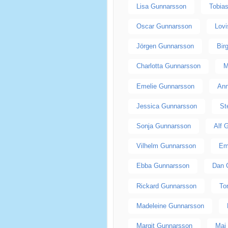
Lisa Gunnarsson
Tobia
Oscar Gunnarsson
Lov
Jörgen Gunnarsson
Bir
Charlotta Gunnarsson
M
Emelie Gunnarsson
Ann
Jessica Gunnarsson
St
Sonja Gunnarsson
Alf 
Vilhelm Gunnarsson
Em
Ebba Gunnarsson
Dan 
Rickard Gunnarsson
To
Madeleine Gunnarsson
Margit Gunnarsson
Maj