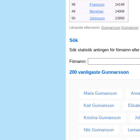
48
Fransson
14148
49
Bergman
14008
50
Johnsson
13958
Liknande efternamn:
Gunnarsson
Gunnarson
Sök
Sök statistik antingen för förnamn elle
Förnamn:
200 vanligaste
Gunnarsson
Maria Gunnarsson
Anna
Karl Gunnarsson
Elisa
Kristina Gunnarsson
Jo
Nils Gunnarsson
Lenna