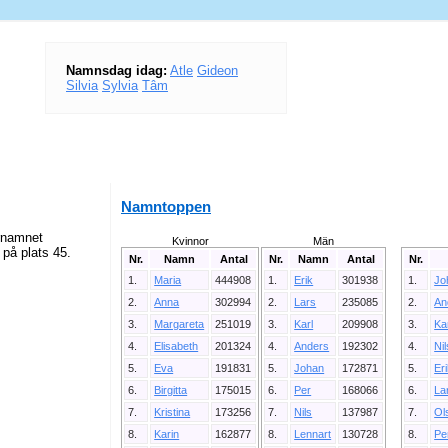
Namnsdag idag:
Atle
Gideon
Silvia
Sylvia
Tâm
Namntoppen
ernamnet
Kvinnor
Män
 på plats 45.
Nr.
Namn
Antal
Nr.
Namn
Antal
Nr.
1.
Maria
444908
1.
Erik
301938
1.
Jo
2.
Anna
302994
2.
Lars
235085
2.
An
3.
Margareta
251019
3.
Karl
209908
3.
Ka
4.
Elisabeth
201324
4.
Anders
192302
4.
Ni
5.
Eva
191831
5.
Johan
172871
5.
Er
6.
Birgitta
175015
6.
Per
168066
6.
La
7.
Kristina
173256
7.
Nils
137987
7.
Ol
8.
Karin
162877
8.
Lennart
130728
8.
Pe