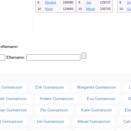
9.
Elisabet
150080
9.
Jan
129737
9.
Sv
10.
Marie
124665
10.
Mikael
126743
10.
Gu
r efternamn
Efternamn:
 Gunnarsson
Erik Gunnarsson
Margareta Gunnarsson
L
beth Gunnarsson
Anders Gunnarsson
Eva Gunnarsson
B
han Gunnarsson
Per Gunnarsson
Karin Gunnarsson
Eli
rt Gunnarsson
Jan Gunnarsson
Mikael Gunnarsson
Car