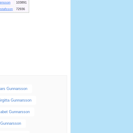
ensson
103891
stafsson
72936
ars Gunnarsson
irgitta Gunnarsson
sabet Gunnarsson
l Gunnarsson