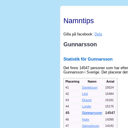
Namntips
Gilla på facebook:
Dela
Gunnarsson
Statistik för Gunnarsson
Det finns 14547 personer som har eft
Gunnarsson i Sverige. Det placerar det
Placering
Namn
Antal
41
Danielsson
15524
42
Lind
15484
43
Eklund
15181
44
Lundin
15175
45
Gunnarsson
14547
46
Holm
14395
47
Samuelsson
14242