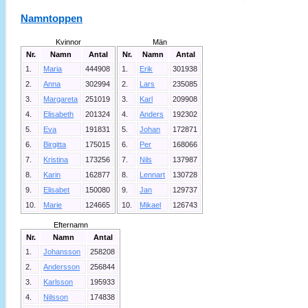
Namntoppen
Kvinnor
Män
Nr.
Namn
Antal
Nr.
Namn
Antal
1.
Maria
444908
1.
Erik
301938
2.
Anna
302994
2.
Lars
235085
3.
Margareta
251019
3.
Karl
209908
4.
Elisabeth
201324
4.
Anders
192302
5.
Eva
191831
5.
Johan
172871
6.
Birgitta
175015
6.
Per
168066
7.
Kristina
173256
7.
Nils
137987
8.
Karin
162877
8.
Lennart
130728
9.
Elisabet
150080
9.
Jan
129737
10.
Marie
124665
10.
Mikael
126743
Efternamn
Nr.
Namn
Antal
1.
Johansson
258208
2.
Andersson
256844
3.
Karlsson
195933
4.
Nilsson
174838