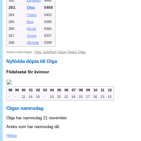
262.
Elizabeth
5680
263.
Olga
5469
264.
Tindra
5403
265.
Elna
5389
266.
Nicole
5365
267.
Jonna
5337
268.
Michelle
5308
Andra stavningar:
Olga
SolgÃ¤rd
Olaug
Olgica
Ollas
Nyfödda döpta till Olga
Födelsetal för kvinnor
98
99
00
01
02
03
04
05
06
07
08
09
10
11
12
-
-
11
14
16
-
13
15
12
14
10
17
16
13
13
Olgas namnsdag
Olga har namnsdag 21 november
Andra som har namnsdag då:
Helga