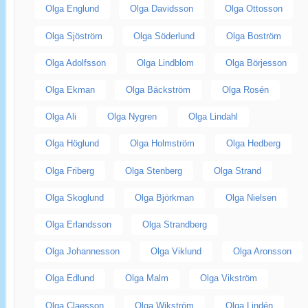
Olga Englund
Olga Davidsson
Olga Ottosson
Olga Sjöström
Olga Söderlund
Olga Boström
Olga Adolfsson
Olga Lindblom
Olga Börjesson
Olga Ekman
Olga Bäckström
Olga Rosén
Olga Ali
Olga Nygren
Olga Lindahl
Olga Höglund
Olga Holmström
Olga Hedberg
Olga Friberg
Olga Stenberg
Olga Strand
Olga Skoglund
Olga Björkman
Olga Nielsen
Olga Erlandsson
Olga Strandberg
Olga Johannesson
Olga Viklund
Olga Aronsson
Olga Edlund
Olga Malm
Olga Vikström
Olga Claesson
Olga Wikström
Olga Lindén