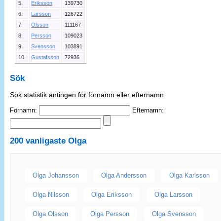
5.
Eriksson
139730
6.
Larsson
126722
7.
Olsson
111167
8.
Persson
109023
9.
Svensson
103891
10.
Gustafsson
72936
Sök
Sök statistik antingen för förnamn eller efternamn
Förnamn:
Efternamn:
200 vanligaste
Olga
Olga Johansson
Olga Andersson
Olga Karlsson
Olga Nilsson
Olga Eriksson
Olga Larsson
Olga Olsson
Olga Persson
Olga Svensson