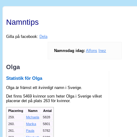
Namntips
Gilla på facebook:
Dela
Namnsdag idag:
Alfons
Inez
Olga
Statistik för Olga
Olga är främst ett
kvinnligt
namn i Sverige.
Det finns 5469 kvinnor som heter Olga i Sverige vilket
placerar det på plats 263 för kvinnor.
Placering
Namn
Antal
259.
Michaela
5828
260.
Marika
5801
261.
Paula
5782