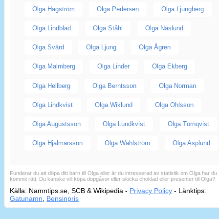
Olga Hagström
Olga Pedersen
Olga Ljungberg
Olga Lindblad
Olga Ståhl
Olga Näslund
Olga Svärd
Olga Ljung
Olga Ågren
Olga Malmberg
Olga Linder
Olga Ekberg
Olga Hellberg
Olga Berntsson
Olga Norman
Olga Lindkvist
Olga Wiklund
Olga Ohlsson
Olga Augustsson
Olga Lundkvist
Olga Törnqvist
Olga Hjalmarsson
Olga Wahlström
Olga Asplund
Funderar du att döpa ditt barn till Olga eller är du intresserad av statistik om Olga har du
kommit rätt. Du kanske vill köpa dopgåvor eller skicka choklad eller presenter till Olga?
Källa: Namntips.se, SCB & Wikipedia -
Privacy Policy
-
Länktips:
Sid
Gatunamn
,
Bensinpris