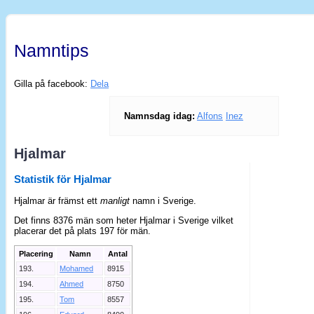
Namntips
Gilla på facebook:
Dela
Namnsdag idag:
Alfons
Inez
Hjalmar
Statistik för Hjalmar
Hjalmar är främst ett
manligt
namn i Sverige.
Det finns 8376 män som heter Hjalmar i Sverige vilket
placerar det på plats 197 för män.
Placering
Namn
Antal
193.
Mohamed
8915
194.
Ahmed
8750
195.
Tom
8557