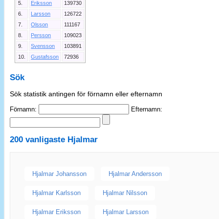
5.
Eriksson
139730
6.
Larsson
126722
7.
Olsson
111167
8.
Persson
109023
9.
Svensson
103891
10.
Gustafsson
72936
Sök
Sök statistik antingen för förnamn eller efternamn
Förnamn:
Efternamn:
200 vanligaste
Hjalmar
Hjalmar Johansson
Hjalmar Andersson
Hjalmar Karlsson
Hjalmar Nilsson
Hjalmar Eriksson
Hjalmar Larsson