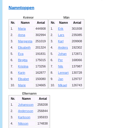
Namntoppen
Kvinnor
Män
Nr.
Namn
Antal
Nr.
Namn
Antal
1.
Maria
444908
1.
Erik
301938
2.
Anna
302994
2.
Lars
235085
3.
Margareta
251019
3.
Karl
209908
4.
Elisabeth
201324
4.
Anders
192302
5.
Eva
191831
5.
Johan
172871
6.
Birgitta
175015
6.
Per
168066
7.
Kristina
173256
7.
Nils
137987
8.
Karin
162877
8.
Lennart
130728
9.
Elisabet
150080
9.
Jan
129737
10.
Marie
124665
10.
Mikael
126743
Efternamn
Nr.
Namn
Antal
1.
Johansson
258208
2.
Andersson
256844
3.
Karlsson
195933
4.
Nilsson
174838