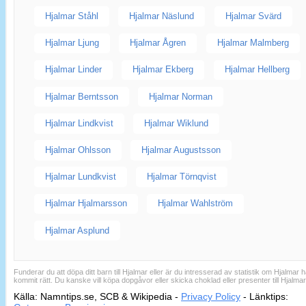
Hjalmar Ståhl
Hjalmar Näslund
Hjalmar Svärd
Hjalmar Ljung
Hjalmar Ågren
Hjalmar Malmberg
Hjalmar Linder
Hjalmar Ekberg
Hjalmar Hellberg
Hjalmar Berntsson
Hjalmar Norman
Hjalmar Lindkvist
Hjalmar Wiklund
Hjalmar Ohlsson
Hjalmar Augustsson
Hjalmar Lundkvist
Hjalmar Törnqvist
Hjalmar Hjalmarsson
Hjalmar Wahlström
Hjalmar Asplund
Funderar du att döpa ditt barn till Hjalmar eller är du intresserad av statistik om Hjalmar 
kommit rätt. Du kanske vill köpa dopgåvor eller skicka choklad eller presenter till Hjalma
Källa: Namntips.se, SCB & Wikipedia -
Privacy Policy
-
Länktips:
Sid