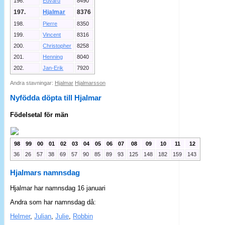
196.
Edvard
8490
197.
Hjalmar
8376
198.
Pierre
8350
199.
Vincent
8316
200.
Christopher
8258
201.
Henning
8040
202.
Jan-Erik
7920
Andra stavningar:
Hjalmar
Hjalmarsson
Nyfödda döpta till Hjalmar
Födelsetal för män
98
99
00
01
02
03
04
05
06
07
08
09
10
11
12
36
26
57
38
69
57
90
85
89
93
125
148
182
159
143
Hjalmars namnsdag
Hjalmar har namnsdag 16 januari
Andra som har namnsdag då:
Helmer
,
Julian
,
Julie
,
Robbin