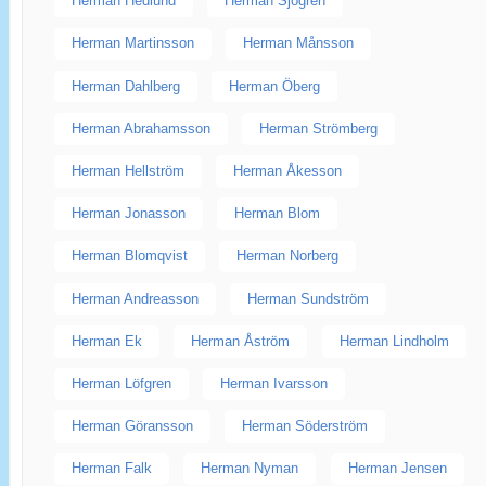
Herman Hedlund
Herman Sjögren
Herman Martinsson
Herman Månsson
Herman Dahlberg
Herman Öberg
Herman Abrahamsson
Herman Strömberg
Herman Hellström
Herman Åkesson
Herman Jonasson
Herman Blom
Herman Blomqvist
Herman Norberg
Herman Andreasson
Herman Sundström
Herman Ek
Herman Åström
Herman Lindholm
Herman Löfgren
Herman Ivarsson
Herman Göransson
Herman Söderström
Herman Falk
Herman Nyman
Herman Jensen