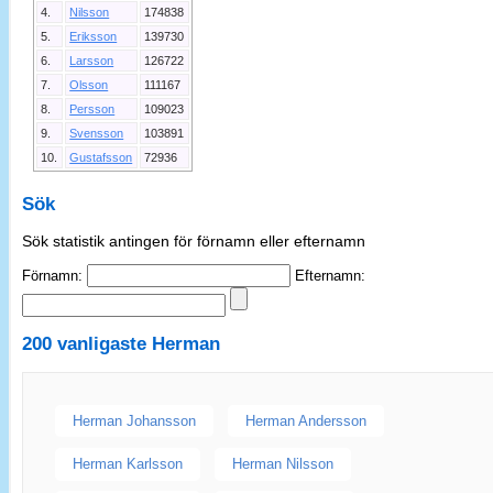
4.
Nilsson
174838
5.
Eriksson
139730
6.
Larsson
126722
7.
Olsson
111167
8.
Persson
109023
9.
Svensson
103891
10.
Gustafsson
72936
Sök
Sök statistik antingen för förnamn eller efternamn
Förnamn:
Efternamn:
200 vanligaste
Herman
Herman Johansson
Herman Andersson
Herman Karlsson
Herman Nilsson