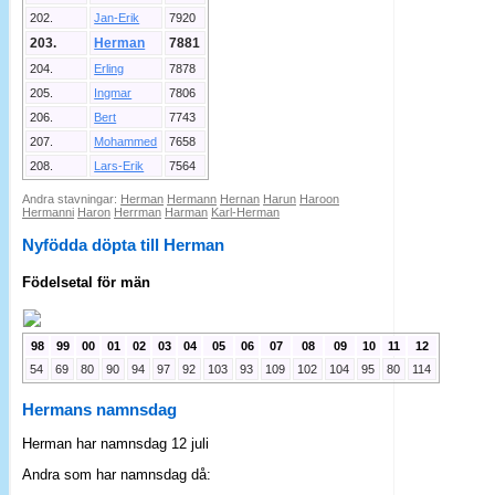
202.
Jan-Erik
7920
203.
Herman
7881
204.
Erling
7878
205.
Ingmar
7806
206.
Bert
7743
207.
Mohammed
7658
208.
Lars-Erik
7564
Andra stavningar:
Herman
Hermann
Hernan
Harun
Haroon
Hermanni
Haron
Herrman
Harman
Karl-Herman
Nyfödda döpta till Herman
Födelsetal för män
98
99
00
01
02
03
04
05
06
07
08
09
10
11
12
54
69
80
90
94
97
92
103
93
109
102
104
95
80
114
Hermans namnsdag
Herman har namnsdag 12 juli
Andra som har namnsdag då: