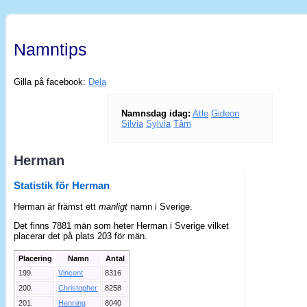
Namntips
Gilla på facebook:
Dela
Namnsdag idag:
Atle
Gideon
Silvia
Sylvia
Tâm
Herman
Statistik för Herman
Herman är främst ett
manligt
namn i Sverige.
Det finns 7881 män som heter Herman i Sverige vilket
placerar det på plats 203 för män.
Placering
Namn
Antal
199.
Vincent
8316
200.
Christopher
8258
201.
Henning
8040