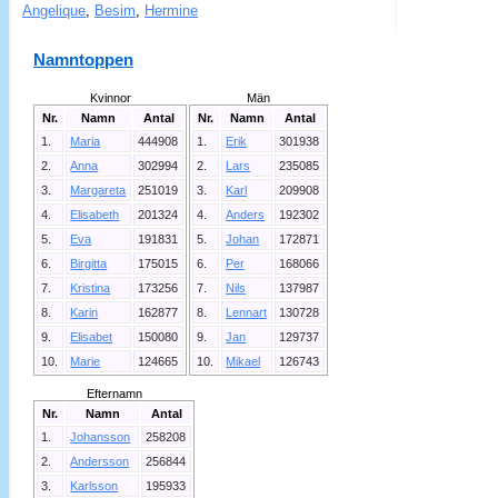
Angelique
,
Besim
,
Hermine
Namntoppen
Kvinnor
Män
Nr.
Namn
Antal
Nr.
Namn
Antal
1.
Maria
444908
1.
Erik
301938
2.
Anna
302994
2.
Lars
235085
3.
Margareta
251019
3.
Karl
209908
4.
Elisabeth
201324
4.
Anders
192302
5.
Eva
191831
5.
Johan
172871
6.
Birgitta
175015
6.
Per
168066
7.
Kristina
173256
7.
Nils
137987
8.
Karin
162877
8.
Lennart
130728
9.
Elisabet
150080
9.
Jan
129737
10.
Marie
124665
10.
Mikael
126743
Efternamn
Nr.
Namn
Antal
1.
Johansson
258208
2.
Andersson
256844
3.
Karlsson
195933