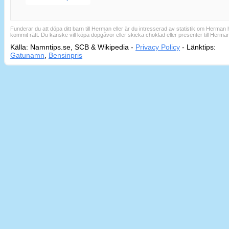
Funderar du att döpa ditt barn till Herman eller är du intresserad av statistik om Herman 
kommit rätt. Du kanske vill köpa dopgåvor eller skicka choklad eller presenter till Herma
Källa: Namntips.se, SCB & Wikipedia -
Privacy Policy
-
Länktips:
Sid
Gatunamn
,
Bensinpris