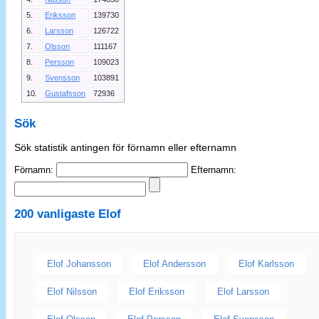
5.
Eriksson
139730
6.
Larsson
126722
7.
Olsson
111167
8.
Persson
109023
9.
Svensson
103891
10.
Gustafsson
72936
Sök
Sök statistik antingen för förnamn eller efternamn
Förnamn:
Efternamn:
200 vanligaste
Elof
Elof Johansson
Elof Andersson
Elof Karlsson
Elof Nilsson
Elof Eriksson
Elof Larsson