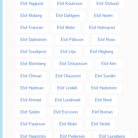
Elof Haglund
Elof Knutsson
Elof Östlund
Elof Moberg
Elof Dahlgren
Elof Norén
Elof Franzén
Elof Melin
Elof Holmqvist
Elof Dahlström
Elof Pålsson
Elof Roos
Elof Sundqvist
Elof Lilja
Elof Högberg
Elof Blomberg
Elof Oskarsson
Elof Alm
Elof Öhman
Elof Olausson
Elof Sundin
Elof Hedman
Elof Lindell
Elof Hedström
Elof Ahmed
Elof Lundmark
Elof Nord
Elof Sjödin
Elof Ericsson
Elof Boman
Elof Paulsson
Elof Molin
Elof Sköld
Elof Hagström
Elof Pedersen
Elof Ljungberg