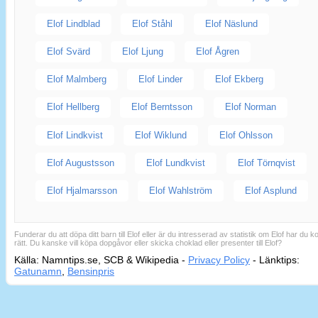
Elof Lindblad
Elof Ståhl
Elof Näslund
Elof Svärd
Elof Ljung
Elof Ågren
Elof Malmberg
Elof Linder
Elof Ekberg
Elof Hellberg
Elof Berntsson
Elof Norman
Elof Lindkvist
Elof Wiklund
Elof Ohlsson
Elof Augustsson
Elof Lundkvist
Elof Törnqvist
Elof Hjalmarsson
Elof Wahlström
Elof Asplund
Funderar du att döpa ditt barn till Elof eller är du intresserad av statistik om Elof har du 
rätt. Du kanske vill köpa dopgåvor eller skicka choklad eller presenter till Elof?
Källa: Namntips.se, SCB & Wikipedia -
Privacy Policy
-
Länktips:
Sid
Gatunamn
,
Bensinpris