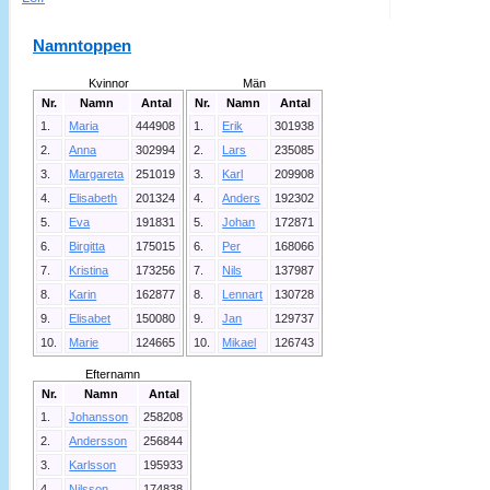
Namntoppen
Kvinnor
Män
Nr.
Namn
Antal
Nr.
Namn
Antal
1.
Maria
444908
1.
Erik
301938
2.
Anna
302994
2.
Lars
235085
3.
Margareta
251019
3.
Karl
209908
4.
Elisabeth
201324
4.
Anders
192302
5.
Eva
191831
5.
Johan
172871
6.
Birgitta
175015
6.
Per
168066
7.
Kristina
173256
7.
Nils
137987
8.
Karin
162877
8.
Lennart
130728
9.
Elisabet
150080
9.
Jan
129737
10.
Marie
124665
10.
Mikael
126743
Efternamn
Nr.
Namn
Antal
1.
Johansson
258208
2.
Andersson
256844
3.
Karlsson
195933
4.
Nilsson
174838