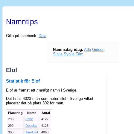
Namntips
Gilla på facebook:
Dela
Namnsdag idag:
Atle
Gideon
Silvia
Sylvia
Tâm
Elof
Statistik för Elof
Elof är främst ett
manligt
namn i Sverige.
Det finns 4023 män som heter Elof i Sverige vilket
placerar det på plats 302 för män.
Placering
Namn
Antal
298.
Ebbe
4127
299.
Douglas
4125
300.
Jan-Olof
4068