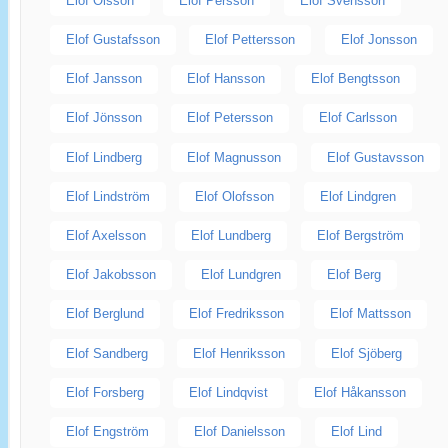
Elof Olsson
Elof Persson
Elof Svensson
Elof Gustafsson
Elof Pettersson
Elof Jonsson
Elof Jansson
Elof Hansson
Elof Bengtsson
Elof Jönsson
Elof Petersson
Elof Carlsson
Elof Lindberg
Elof Magnusson
Elof Gustavsson
Elof Lindström
Elof Olofsson
Elof Lindgren
Elof Axelsson
Elof Lundberg
Elof Bergström
Elof Jakobsson
Elof Lundgren
Elof Berg
Elof Berglund
Elof Fredriksson
Elof Mattsson
Elof Sandberg
Elof Henriksson
Elof Sjöberg
Elof Forsberg
Elof Lindqvist
Elof Håkansson
Elof Engström
Elof Danielsson
Elof Lind