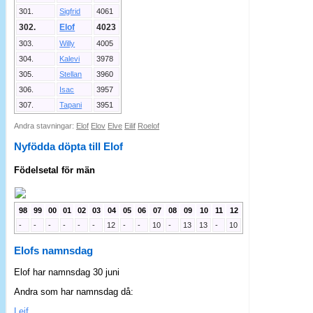
301.
Sigfrid
4061
302.
Elof
4023
303.
Willy
4005
304.
Kalevi
3978
305.
Stellan
3960
306.
Isac
3957
307.
Tapani
3951
Andra stavningar:
Elof
Elov
Elve
Eilif
Roelof
Nyfödda döpta till Elof
Födelsetal för män
98
99
00
01
02
03
04
05
06
07
08
09
10
11
12
-
-
-
-
-
-
12
-
-
10
-
13
13
-
10
Elofs namnsdag
Elof har namnsdag 30 juni
Andra som har namnsdag då:
Leif