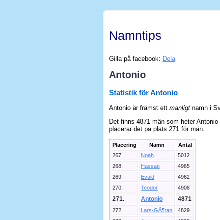
Namntips
Gilla på facebook:
Dela
Antonio
Statistik för Antonio
Antonio är främst ett
manligt
namn i Sv
Det finns 4871 män som heter Antonio i
placerar det på plats 271 för män.
Placering
Namn
Antal
267.
Noah
5012
268.
Hassan
4965
269.
Evald
4962
270.
Teodor
4908
271.
Antonio
4871
272.
Lars-GÃ¶ran
4829