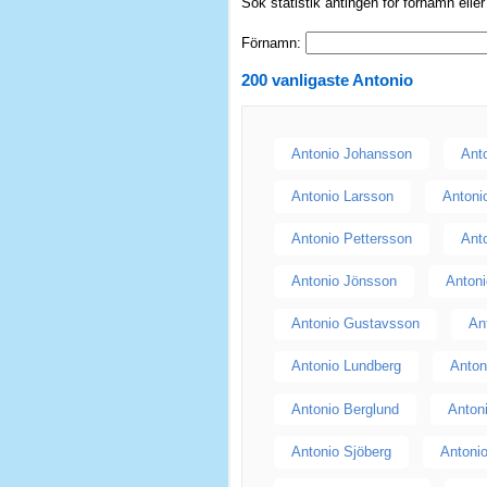
Sök statistik antingen för förnamn elle
Förnamn:
200 vanligaste
Antonio
Antonio Johansson
Ant
Antonio Larsson
Antoni
Antonio Pettersson
Ant
Antonio Jönsson
Anton
Antonio Gustavsson
An
Antonio Lundberg
Anton
Antonio Berglund
Anton
Antonio Sjöberg
Antoni