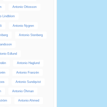
n
Antonio Ottosson
o Lindblom
li
Antonio Nygren
riberg
Antonio Stenberg
landsson
tonio Edlund
indén
Antonio Haglund
orén
Antonio Franzén
oos
Antonio Sundqvist
m
Antonio Öhman
ström
Antonio Ahmed