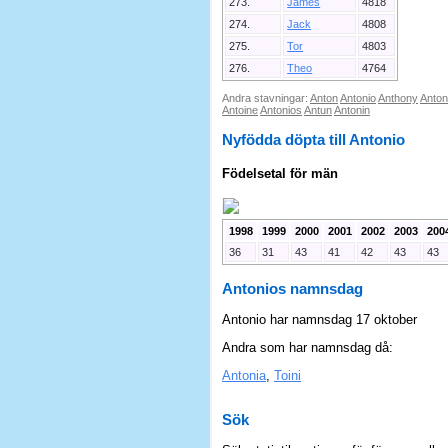
273.
James
4818
274.
Jack
4808
275.
Tor
4803
276.
Theo
4764
Andra stavningar:
Anton
Antonio
Anthony
Anton
Antoine
Antonios
Antun
Antonin
Nyfödda döpta till Antonio
Födelsetal för män
1998
1999
2000
2001
2002
2003
200
36
31
43
41
42
43
43
Antonios namnsdag
Antonio har namnsdag 17 oktober
Andra som har namnsdag då:
Antonia
,
Toini
Sök