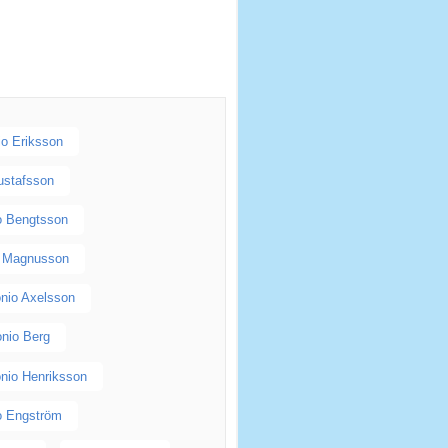
io Eriksson
ustafsson
o Bengtsson
o Magnusson
nio Axelsson
onio Berg
nio Henriksson
o Engström