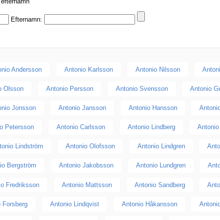
r efternamn
Efternamn:
onio Andersson
Antonio Karlsson
Antonio Nilsson
Anton
o Olsson
Antonio Persson
Antonio Svensson
Antonio G
onio Jonsson
Antonio Jansson
Antonio Hansson
Antoni
io Petersson
Antonio Carlsson
Antonio Lindberg
Antoni
tonio Lindström
Antonio Olofsson
Antonio Lindgren
Anto
io Bergström
Antonio Jakobsson
Antonio Lundgren
Ant
io Fredriksson
Antonio Mattsson
Antonio Sandberg
Anto
o Forsberg
Antonio Lindqvist
Antonio Håkansson
Antoni