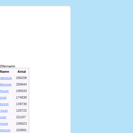
Efternamn
Namn
Antal
hansson
258208
dersson
256844
rlsson
195933
lsson
174838
iksson
139730
rsson
126722
sson
111167
rsson
109023
ensson
103891