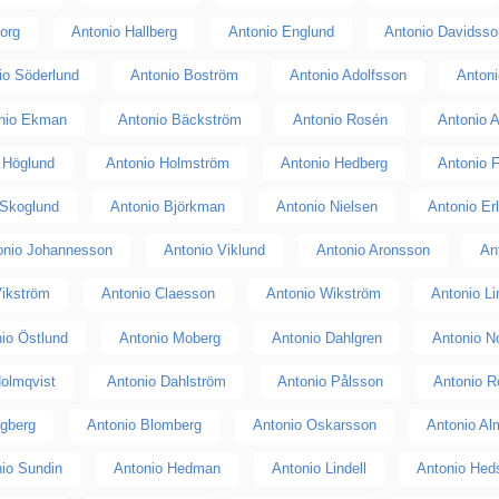
org
Antonio Hallberg
Antonio Englund
Antonio Davidsso
io Söderlund
Antonio Boström
Antonio Adolfsson
Antoni
nio Ekman
Antonio Bäckström
Antonio Rosén
Antonio A
 Höglund
Antonio Holmström
Antonio Hedberg
Antonio F
 Skoglund
Antonio Björkman
Antonio Nielsen
Antonio Er
onio Johannesson
Antonio Viklund
Antonio Aronsson
An
Vikström
Antonio Claesson
Antonio Wikström
Antonio L
io Östlund
Antonio Moberg
Antonio Dahlgren
Antonio N
Holmqvist
Antonio Dahlström
Antonio Pålsson
Antonio R
ögberg
Antonio Blomberg
Antonio Oskarsson
Antonio Al
io Sundin
Antonio Hedman
Antonio Lindell
Antonio Hed