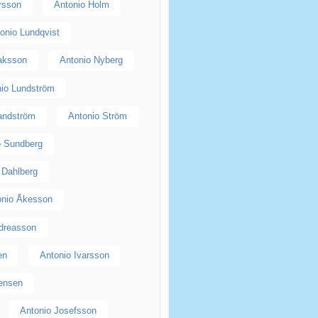
rsson
Antonio Holm
onio Lundqvist
saksson
Antonio Nyberg
nio Lundström
andström
Antonio Ström
o Sundberg
 Dahlberg
onio Åkesson
dreasson
en
Antonio Ivarsson
Jensen
Antonio Josefsson