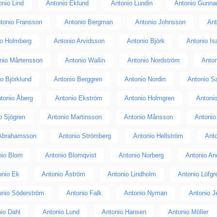
onio Lind
Antonio Eklund
Antonio Lundin
Antonio Gunna
tonio Fransson
Antonio Bergman
Antonio Johnsson
Ant
io Holmberg
Antonio Arvidsson
Antonio Björk
Antonio I
nio Mårtensson
Antonio Wallin
Antonio Nordström
Anto
o Björklund
Antonio Berggren
Antonio Nordin
Antonio S
tonio Åberg
Antonio Ekström
Antonio Holmgren
Antoni
o Sjögren
Antonio Martinsson
Antonio Månsson
Antonio
 Abrahamsson
Antonio Strömberg
Antonio Hellström
Ant
nio Blom
Antonio Blomqvist
Antonio Norberg
Antonio An
onio Ek
Antonio Åström
Antonio Lindholm
Antonio Löfgr
onio Söderström
Antonio Falk
Antonio Nyman
Antonio 
io Dahl
Antonio Lund
Antonio Hansen
Antonio Möller