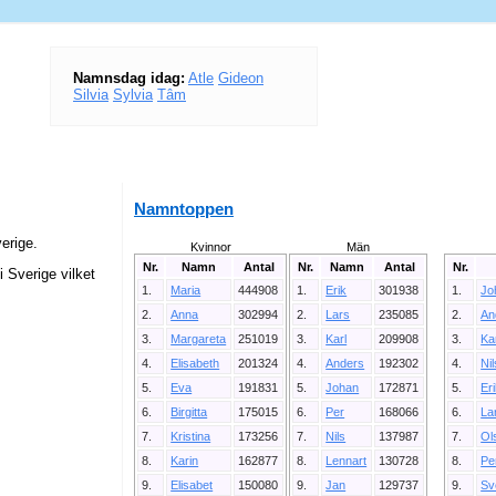
Namnsdag idag:
Atle
Gideon
Silvia
Sylvia
Tâm
Namntoppen
erige.
Kvinnor
Män
Nr.
Namn
Antal
Nr.
Namn
Antal
Nr.
 Sverige vilket
1.
Maria
444908
1.
Erik
301938
1.
Jo
2.
Anna
302994
2.
Lars
235085
2.
An
3.
Margareta
251019
3.
Karl
209908
3.
Ka
4.
Elisabeth
201324
4.
Anders
192302
4.
Ni
5.
Eva
191831
5.
Johan
172871
5.
Er
6.
Birgitta
175015
6.
Per
168066
6.
La
7.
Kristina
173256
7.
Nils
137987
7.
Ol
8.
Karin
162877
8.
Lennart
130728
8.
Pe
9.
Elisabet
150080
9.
Jan
129737
9.
Sv