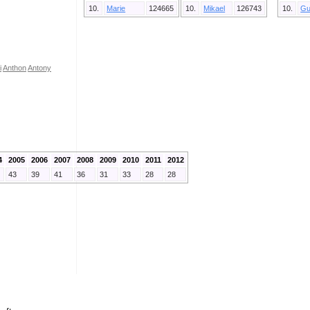
10.
Marie
124665
10.
Mikael
126743
10.
Gu
i
Anthon
Antony
4
2005
2006
2007
2008
2009
2010
2011
2012
43
39
41
36
31
33
28
28