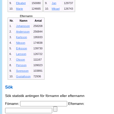
9.
Elisabet
150080
9.
Jan
129737
10.
Marie
124665
10.
Mikael
126743
Efternamn
Nr.
Namn
Antal
1.
Johansson
258208
2.
Andersson
256844
3.
Karlsson
195933
4.
Nilsson
174838
5.
Eriksson
139730
6.
Larsson
126722
7.
Olsson
111167
8.
Persson
109023
9.
Svensson
103891
10.
Gustafsson
72936
Sök
Sök statistik antingen för förnamn eller efternamn
Förnamn:
Efternamn: