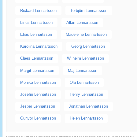
Rickard Lennartsson
Torbjörn Lennartsson
Linus Lennartsson
Allan Lennartsson
Elias Lennartsson
Madeleine Lennartsson
Karolina Lennartsson
Georg Lennartsson
Claes Lennartsson
Wilhelm Lennartsson
Margit Lennartsson
Maj Lennartsson
Monika Lennartsson
Ola Lennartsson
Josefin Lennartsson
Henry Lennartsson
Jesper Lennartsson
Jonathan Lennartsson
Gunvor Lennartsson
Helen Lennartsson
Funderar du att döpa ditt barn med efternamnet Lennartsson eller är du intresserad av