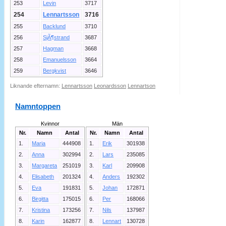
253
Levin
3717
254
Lennartsson
3716
255
Backlund
3710
256
SjÃ¶strand
3687
257
Hagman
3668
258
Emanuelsson
3664
259
Bergkvist
3646
Liknande efternamn:
Lennartsson
Leonardsson
Lennartson
Namntoppen
Kvinnor
Män
Nr.
Namn
Antal
Nr.
Namn
Antal
1.
Maria
444908
1.
Erik
301938
2.
Anna
302994
2.
Lars
235085
3.
Margareta
251019
3.
Karl
209908
4.
Elisabeth
201324
4.
Anders
192302
5.
Eva
191831
5.
Johan
172871
6.
Birgitta
175015
6.
Per
168066
7.
Kristina
173256
7.
Nils
137987
8.
Karin
162877
8.
Lennart
130728