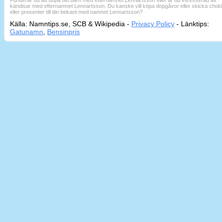
kändisar med efternamnet Lennartsson. Du kanske vill köpa dopgåvor eller skicka chok
eller presenter till din bekant med namnet Lennartsson?
Källa: Namntips.se, SCB & Wikipedia -
Privacy Policy
-
Länktips:
Sid
Gatunamn
,
Bensinpris