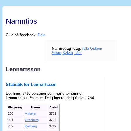
Namntips
Gilla på facebook:
Dela
Namnsdag idag:
Atle
Gideon
Silvia
Sylvia
Tâm
Lennartsson
Statistik för Lennartsson
Det finns 3716 personer som har efternamnet
Lennartsson i Sverige. Det placerar det på plats 254.
Placering
Namn
Antal
250
Ahlberg
3739
251
Granberg
3724
252
Kjellberg
3719