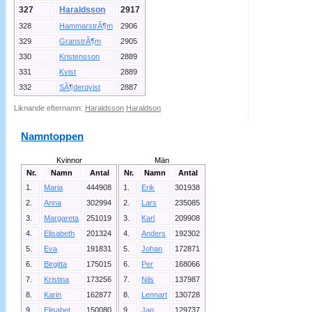
327
Haraldsson
2917
328
HammarstrÃ¶m
2906
329
GranstrÃ¶m
2905
330
Kristensson
2889
331
Kvist
2889
332
SÃ¶derqvist
2887
Liknande efternamn:
Haraldsson
Haraldson
Namntoppen
Kvinnor
Män
Nr.
Namn
Antal
Nr.
Namn
Antal
1.
Maria
444908
1.
Erik
301938
2.
Anna
302994
2.
Lars
235085
3.
Margareta
251019
3.
Karl
209908
4.
Elisabeth
201324
4.
Anders
192302
5.
Eva
191831
5.
Johan
172871
6.
Birgitta
175015
6.
Per
168066
7.
Kristina
173256
7.
Nils
137987
8.
Karin
162877
8.
Lennart
130728
9.
Elisabet
150080
9.
Jan
129737