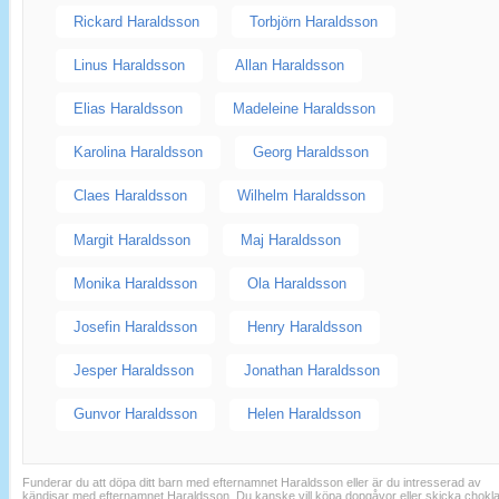
Rickard Haraldsson
Torbjörn Haraldsson
Linus Haraldsson
Allan Haraldsson
Elias Haraldsson
Madeleine Haraldsson
Karolina Haraldsson
Georg Haraldsson
Claes Haraldsson
Wilhelm Haraldsson
Margit Haraldsson
Maj Haraldsson
Monika Haraldsson
Ola Haraldsson
Josefin Haraldsson
Henry Haraldsson
Jesper Haraldsson
Jonathan Haraldsson
Gunvor Haraldsson
Helen Haraldsson
Funderar du att döpa ditt barn med efternamnet Haraldsson eller är du intresserad av
kändisar med efternamnet Haraldsson. Du kanske vill köpa dopgåvor eller skicka chokl