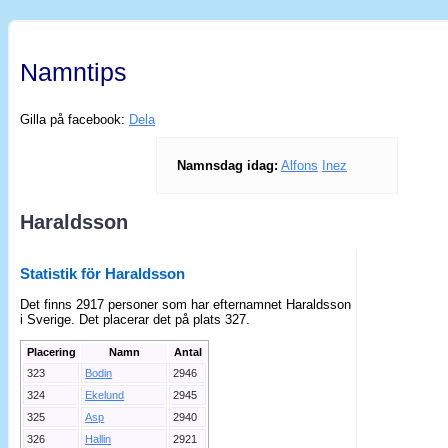
Namntips
Gilla på facebook:
Dela
Namnsdag idag:
Alfons
Inez
Haraldsson
Statistik för Haraldsson
Det finns 2917 personer som har efternamnet Haraldsson
i Sverige. Det placerar det på plats 327.
Placering
Namn
Antal
323
Bodin
2946
324
Ekelund
2945
325
Asp
2940
326
Hallin
2921