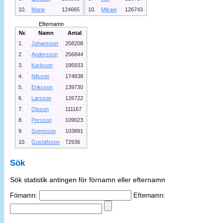
10.
Marie
124665
10.
Mikael
126743
Efternamn
Nr.
Namn
Antal
1.
Johansson
258208
2.
Andersson
256844
3.
Karlsson
195933
4.
Nilsson
174838
5.
Eriksson
139730
6.
Larsson
126722
7.
Olsson
111167
8.
Persson
109023
9.
Svensson
103891
10.
Gustafsson
72936
Sök
Sök statistik antingen för förnamn eller efternamn
Förnamn:
Efternamn: