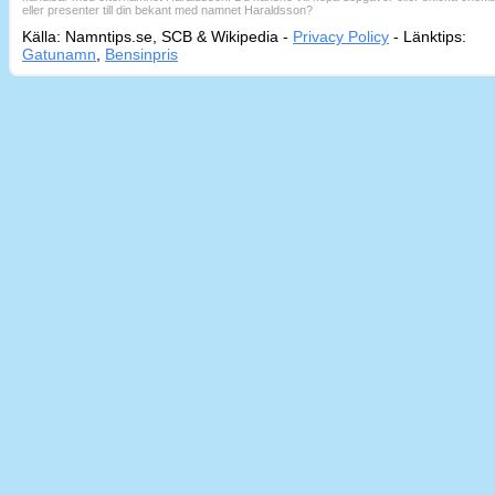
eller presenter till din bekant med namnet Haraldsson?
Källa: Namntips.se, SCB & Wikipedia -
Privacy Policy
-
Länktips:
Sid
Gatunamn
,
Bensinpris