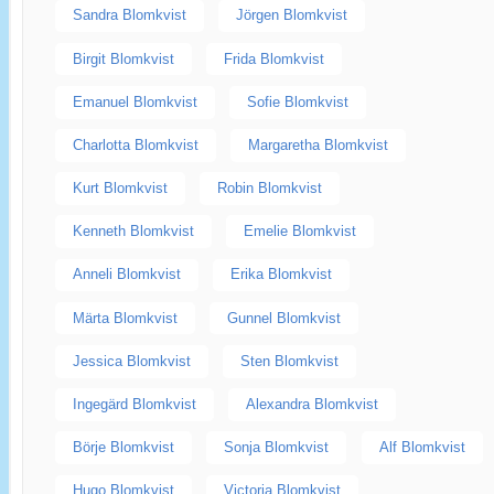
Sandra Blomkvist
Jörgen Blomkvist
Birgit Blomkvist
Frida Blomkvist
Emanuel Blomkvist
Sofie Blomkvist
Charlotta Blomkvist
Margaretha Blomkvist
Kurt Blomkvist
Robin Blomkvist
Kenneth Blomkvist
Emelie Blomkvist
Anneli Blomkvist
Erika Blomkvist
Märta Blomkvist
Gunnel Blomkvist
Jessica Blomkvist
Sten Blomkvist
Ingegärd Blomkvist
Alexandra Blomkvist
Börje Blomkvist
Sonja Blomkvist
Alf Blomkvist
Hugo Blomkvist
Victoria Blomkvist