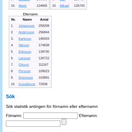
10.
Marie
124665
10.
Mikael
126743
Efternamn
Nr.
Namn
Antal
1.
Johansson
258208
2.
Andersson
256844
3.
Karlsson
195933
4.
Nilsson
174838
5.
Eriksson
139730
6.
Larsson
126722
7.
Olsson
111167
8.
Persson
109023
9.
Svensson
103891
10.
Gustafsson
72936
Sök
Sök statistik antingen för förnamn eller efternamn
Förnamn:
Efternamn: