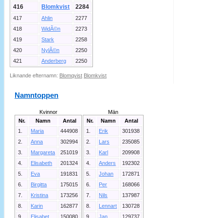
416
Blomkvist
2284
417
Ahlin
2277
418
WidÃ©n
2273
419
Stark
2258
420
NylÃ©n
2250
421
Anderberg
2250
Liknande efternamn:
Blomqvist
Blomkvist
Namntoppen
Kvinnor
Män
Nr.
Namn
Antal
Nr.
Namn
Antal
1.
Maria
444908
1.
Erik
301938
2.
Anna
302994
2.
Lars
235085
3.
Margareta
251019
3.
Karl
209908
4.
Elisabeth
201324
4.
Anders
192302
5.
Eva
191831
5.
Johan
172871
6.
Birgitta
175015
6.
Per
168066
7.
Kristina
173256
7.
Nils
137987
8.
Karin
162877
8.
Lennart
130728
9.
Elisabet
150080
9.
Jan
129737