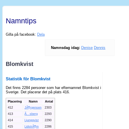
Namntips
Gilla på facebook:
Dela
Namnsdag idag:
Denise
Dennis
Blomkvist
Statistik för Blomkvist
Det finns 2284 personer som har efternamnet Blomkvist i
Sverige. Det placerar det på plats 416.
Placering
Namn
Antal
412
JÃ¶rgensen
2303
413
Ã…sberg
2293
414
Ljungqvist
2290
415
LidstrÃ¶m
2286