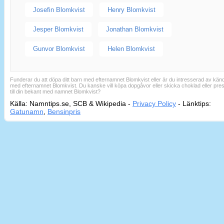
Josefin Blomkvist
Henry Blomkvist
Jesper Blomkvist
Jonathan Blomkvist
Gunvor Blomkvist
Helen Blomkvist
Funderar du att döpa ditt barn med efternamnet Blomkvist eller är du intresserad av kän
med efternamnet Blomkvist. Du kanske vill köpa dopgåvor eller skicka choklad eller pre
till din bekant med namnet Blomkvist?
Källa: Namntips.se, SCB & Wikipedia -
Privacy Policy
-
Länktips:
Sid
Gatunamn
,
Bensinpris