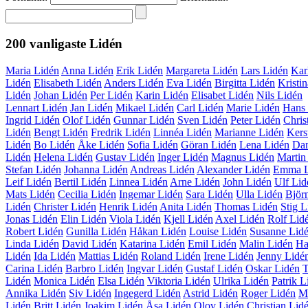
200 vanligaste
Lidén
Maria Lidén
Anna Lidén
Erik Lidén
Margareta Lidén
Lars Lidén
Kar
Lidén
Elisabeth Lidén
Anders Lidén
Eva Lidén
Birgitta Lidén
Kristin
Lidén
Johan Lidén
Per Lidén
Karin Lidén
Elisabet Lidén
Nils Lidén
Lennart Lidén
Jan Lidén
Mikael Lidén
Carl Lidén
Marie Lidén
Hans 
Ingrid Lidén
Olof Lidén
Gunnar Lidén
Sven Lidén
Peter Lidén
Chris
Lidén
Bengt Lidén
Fredrik Lidén
Linnéa Lidén
Marianne Lidén
Kers
Lidén
Bo Lidén
Åke Lidén
Sofia Lidén
Göran Lidén
Lena Lidén
Dan
Lidén
Helena Lidén
Gustav Lidén
Inger Lidén
Magnus Lidén
Martin
Stefan Lidén
Johanna Lidén
Andreas Lidén
Alexander Lidén
Emma L
Leif Lidén
Bertil Lidén
Linnea Lidén
Arne Lidén
John Lidén
Ulf Lid
Mats Lidén
Cecilia Lidén
Ingemar Lidén
Sara Lidén
Ulla Lidén
Björ
Lidén
Christer Lidén
Henrik Lidén
Anita Lidén
Thomas Lidén
Stig L
Jonas Lidén
Elin Lidén
Viola Lidén
Kjell Lidén
Axel Lidén
Rolf Lid
Robert Lidén
Gunilla Lidén
Håkan Lidén
Louise Lidén
Susanne Lid
Linda Lidén
David Lidén
Katarina Lidén
Emil Lidén
Malin Lidén
Ha
Lidén
Ida Lidén
Mattias Lidén
Roland Lidén
Irene Lidén
Jenny Lidé
Carina Lidén
Barbro Lidén
Ingvar Lidén
Gustaf Lidén
Oskar Lidén
Lidén
Monica Lidén
Elsa Lidén
Viktoria Lidén
Ulrika Lidén
Patrik L
Annika Lidén
Siv Lidén
Ingegerd Lidén
Astrid Lidén
Roger Lidén
M
Lidén
Britt Lidén
Joakim Lidén
Åsa Lidén
Olov Lidén
Christian Lid