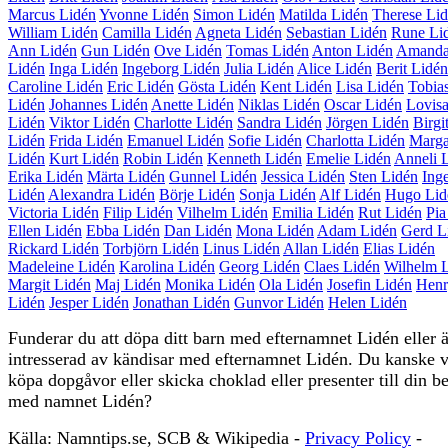
Marcus Lidén
Yvonne Lidén
Simon Lidén
Matilda Lidén
Therese Li
William Lidén
Camilla Lidén
Agneta Lidén
Sebastian Lidén
Rune Li
Ann Lidén
Gun Lidén
Ove Lidén
Tomas Lidén
Anton Lidén
Amand
Lidén
Inga Lidén
Ingeborg Lidén
Julia Lidén
Alice Lidén
Berit Lidén
Caroline Lidén
Eric Lidén
Gösta Lidén
Kent Lidén
Lisa Lidén
Tobia
Lidén
Johannes Lidén
Anette Lidén
Niklas Lidén
Oscar Lidén
Lovis
Lidén
Viktor Lidén
Charlotte Lidén
Sandra Lidén
Jörgen Lidén
Birgi
Lidén
Frida Lidén
Emanuel Lidén
Sofie Lidén
Charlotta Lidén
Marga
Lidén
Kurt Lidén
Robin Lidén
Kenneth Lidén
Emelie Lidén
Anneli 
Erika Lidén
Märta Lidén
Gunnel Lidén
Jessica Lidén
Sten Lidén
Ing
Lidén
Alexandra Lidén
Börje Lidén
Sonja Lidén
Alf Lidén
Hugo Lid
Victoria Lidén
Filip Lidén
Vilhelm Lidén
Emilia Lidén
Rut Lidén
Pia
Ellen Lidén
Ebba Lidén
Dan Lidén
Mona Lidén
Adam Lidén
Gerd L
Rickard Lidén
Torbjörn Lidén
Linus Lidén
Allan Lidén
Elias Lidén
Madeleine Lidén
Karolina Lidén
Georg Lidén
Claes Lidén
Wilhelm 
Margit Lidén
Maj Lidén
Monika Lidén
Ola Lidén
Josefin Lidén
Henr
Lidén
Jesper Lidén
Jonathan Lidén
Gunvor Lidén
Helen Lidén
Funderar du att döpa ditt barn med efternamnet Lidén eller 
intresserad av kändisar med efternamnet Lidén. Du kanske v
köpa dopgåvor eller skicka choklad eller presenter till din b
med namnet Lidén?
Källa: Namntips.se, SCB & Wikipedia -
Privacy Policy
-
S