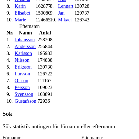
8.
Karin
162877
8.
Lennart
130728
9.
Elisabet
150080
9.
Jan
129737
10.
Marie
124665
10.
Mikael
126743
Efternamn
Nr.
Namn
Antal
1.
Johansson
258208
2.
Andersson
256844
3.
Karlsson
195933
4.
Nilsson
174838
5.
Eriksson
139730
6.
Larsson
126722
7.
Olsson
111167
8.
Persson
109023
9.
Svensson
103891
10.
Gustafsson
72936
Sök
Sök statistik antingen för förnamn eller efternamn
Förnamn:
Efternamn: