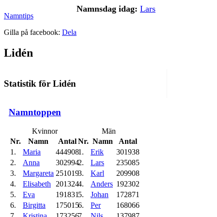
Namnsdag idag:
Lars
Namntips
Gilla på facebook:
Dela
Lidén
Statistik för Lidén
Namntoppen
Kvinnor
Män
Nr.
Namn
Antal
Nr.
Namn
Antal
1.
Maria
444908
1.
Erik
301938
2.
Anna
302994
2.
Lars
235085
3.
Margareta
251019
3.
Karl
209908
4.
Elisabeth
201324
4.
Anders
192302
5.
Eva
191831
5.
Johan
172871
6.
Birgitta
175015
6.
Per
168066
7.
Kristina
173256
7.
Nils
137987