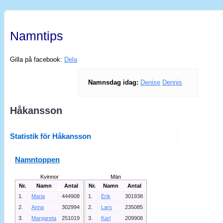
Namntips
Gilla på facebook:
Dela
Namnsdag idag:
Denise
Dennis
Håkansson
Statistik för Håkansson
Namntoppen
Kvinnor
Män
Nr.
Namn
Antal
Nr.
Namn
Antal
1.
Maria
444908
1.
Erik
301938
2.
Anna
302994
2.
Lars
235085
3.
Margareta
251019
3.
Karl
209908