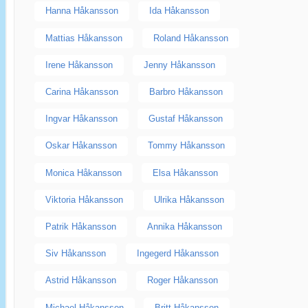
Hanna Håkansson
Ida Håkansson
Mattias Håkansson
Roland Håkansson
Irene Håkansson
Jenny Håkansson
Carina Håkansson
Barbro Håkansson
Ingvar Håkansson
Gustaf Håkansson
Oskar Håkansson
Tommy Håkansson
Monica Håkansson
Elsa Håkansson
Viktoria Håkansson
Ulrika Håkansson
Patrik Håkansson
Annika Håkansson
Siv Håkansson
Ingegerd Håkansson
Astrid Håkansson
Roger Håkansson
Michael Håkansson
Britt Håkansson