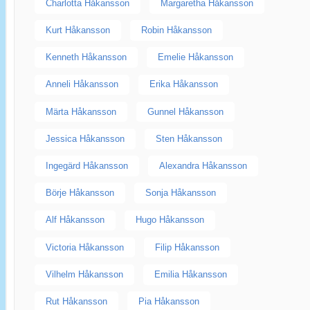
Charlotta Håkansson
Margaretha Håkansson
Kurt Håkansson
Robin Håkansson
Kenneth Håkansson
Emelie Håkansson
Anneli Håkansson
Erika Håkansson
Märta Håkansson
Gunnel Håkansson
Jessica Håkansson
Sten Håkansson
Ingegärd Håkansson
Alexandra Håkansson
Börje Håkansson
Sonja Håkansson
Alf Håkansson
Hugo Håkansson
Victoria Håkansson
Filip Håkansson
Vilhelm Håkansson
Emilia Håkansson
Rut Håkansson
Pia Håkansson