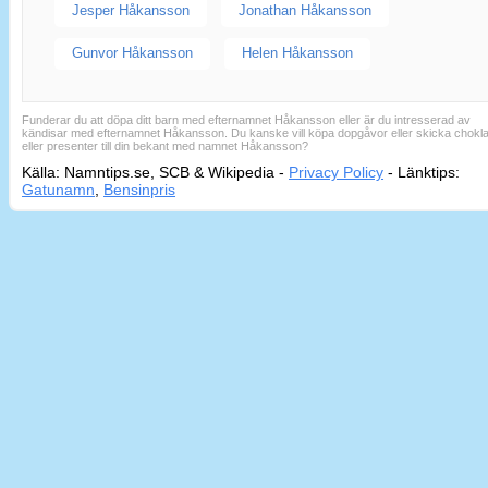
Jesper Håkansson
Jonathan Håkansson
Gunvor Håkansson
Helen Håkansson
Funderar du att döpa ditt barn med efternamnet Håkansson eller är du intresserad av
kändisar med efternamnet Håkansson. Du kanske vill köpa dopgåvor eller skicka chokl
eller presenter till din bekant med namnet Håkansson?
Källa: Namntips.se, SCB & Wikipedia -
Privacy Policy
-
Länktips:
Sid
Gatunamn
,
Bensinpris