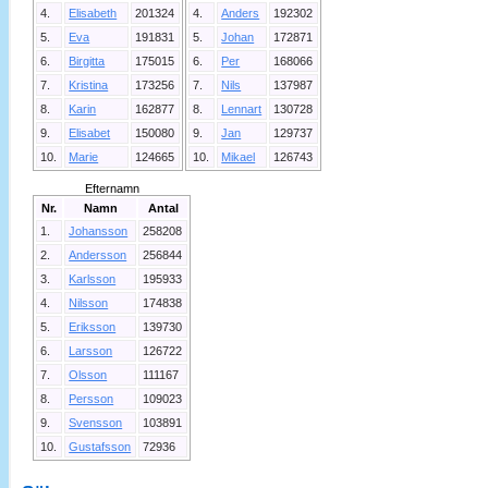
4.
Elisabeth
201324
4.
Anders
192302
5.
Eva
191831
5.
Johan
172871
6.
Birgitta
175015
6.
Per
168066
7.
Kristina
173256
7.
Nils
137987
8.
Karin
162877
8.
Lennart
130728
9.
Elisabet
150080
9.
Jan
129737
10.
Marie
124665
10.
Mikael
126743
Efternamn
Nr.
Namn
Antal
1.
Johansson
258208
2.
Andersson
256844
3.
Karlsson
195933
4.
Nilsson
174838
5.
Eriksson
139730
6.
Larsson
126722
7.
Olsson
111167
8.
Persson
109023
9.
Svensson
103891
10.
Gustafsson
72936