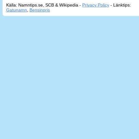
Källa: Namntips.se, SCB & Wikipedia -
Privacy Policy
-
Länktips:
Sid
Gatunamn
,
Bensinpris