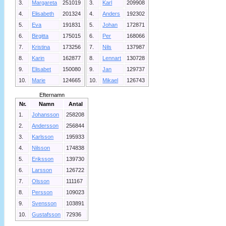
3.
Margareta
251019
3.
Karl
209908
4.
Elisabeth
201324
4.
Anders
192302
5.
Eva
191831
5.
Johan
172871
6.
Birgitta
175015
6.
Per
168066
7.
Kristina
173256
7.
Nils
137987
8.
Karin
162877
8.
Lennart
130728
9.
Elisabet
150080
9.
Jan
129737
10.
Marie
124665
10.
Mikael
126743
Efternamn
Nr.
Namn
Antal
1.
Johansson
258208
2.
Andersson
256844
3.
Karlsson
195933
4.
Nilsson
174838
5.
Eriksson
139730
6.
Larsson
126722
7.
Olsson
111167
8.
Persson
109023
9.
Svensson
103891
10.
Gustafsson
72936