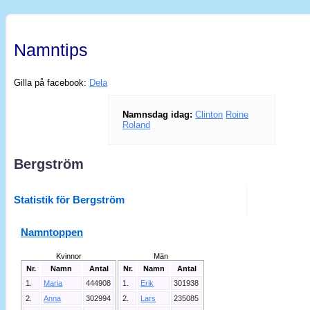
Namntips
Gilla på facebook:
Dela
Namnsdag idag:
Clinton
Roine
Roland
Bergström
Statistik för Bergström
Namntoppen
Kvinnor
Män
Nr.
Namn
Antal
Nr.
Namn
Antal
1.
Maria
444908
1.
Erik
301938
2.
Anna
302994
2.
Lars
235085